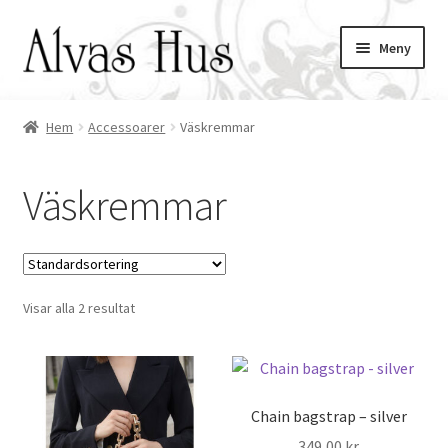
Hoppa
Hoppa
Meny
till
till
navigering
innehåll
Hem
Accessoarer
Väskremmar
ndera
ermeny
ndera
Väskremmar
ermeny
Visar alla 2 resultat
Chain bagstrap – silver
349,00
kr