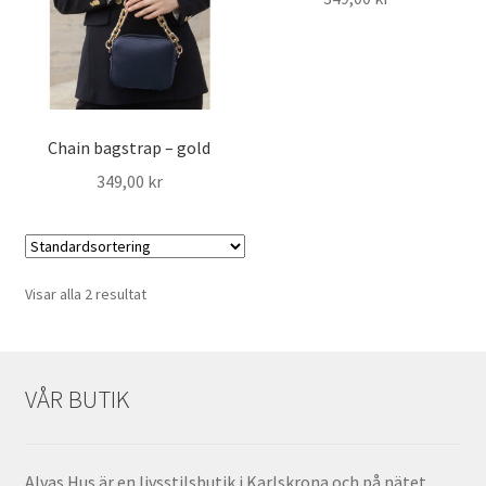
Chain bagstrap – gold
349,00
kr
Visar alla 2 resultat
VÅR BUTIK
ndera
Alvas Hus är en livsstilsbutik i Karlskrona och på nätet
ermeny