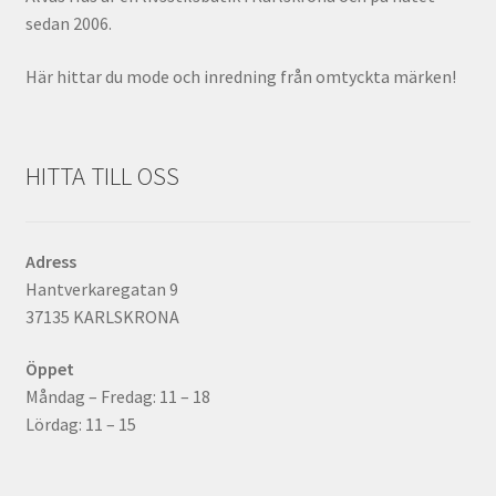
sedan 2006.
ndera
ermeny
Här hittar du mode och inredning från omtyckta märken!
ndera
ermeny
HITTA TILL OSS
Adress
Hantverkaregatan 9
37135 KARLSKRONA
Öppet
ndera
Måndag – Fredag: 11 – 18
ermeny
Lördag: 11 – 15