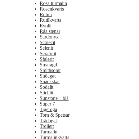
Rosa turmalin
Rosenkvarts
Rubin
Rutilkvarts
Ryolit
Råa stenar
Sardonyx
Scolecit
Selenit
Serafinit
Sfalerit
Smaragd
Smithsonit
Snöagat
Snäckskal
Sodalit
Stichtit
Sunstone – blå
Super 7
Tigeröga
Torn & Spetsar
Trädagat
Trolleit
Turmalin
Turmalinkvarts