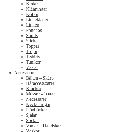
Kjolar
Klänningar
Koftor
Linnekläder
Linnen
Ponchos
Shorts
Stickat
Toppar
Tröjor
T-shirts
Tunikor
Västar
Accessoarer
Bälten – Skärp
Håraccessoarer
Klockor
Mössor – hattar
Necessärer
Nyckelringar
Plånböcker
Sjalar
Sockar
Vantar – Handskar
Väskor