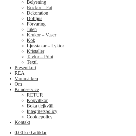
Belysning
Brickor – Fat
Dekoration
Doftljus
Förvaring
Julen
Krukor – Vaser
Kök
Ljusstakar – Lyktor
Kristaller
Tavlor – Print
Textil
Presentkort
REA
Varumärken
Om
Kundservice
RETUR
Köpvillkor
Boka tjejkväll
Integritetspolicy
Cookiepolicy
Kontakt
0,00
kr
0 artiklar