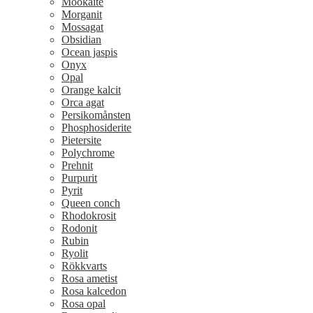
Mookaite
Morganit
Mossagat
Obsidian
Ocean jaspis
Onyx
Opal
Orange kalcit
Orca agat
Persikomånsten
Phosphosiderite
Pietersite
Polychrome
Prehnit
Purpurit
Pyrit
Queen conch
Rhodokrosit
Rodonit
Rubin
Ryolit
Rökkvarts
Rosa ametist
Rosa kalcedon
Rosa opal