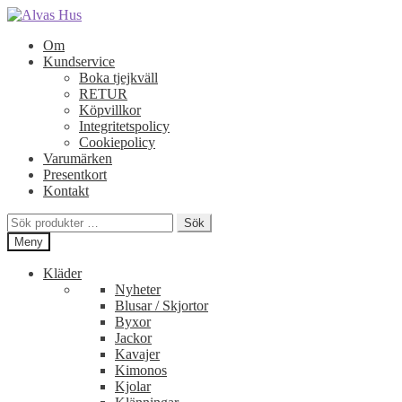
Hoppa
Hoppa
till
till
Om
navigering
innehåll
Kundservice
Boka tjejkväll
RETUR
Köpvillkor
Integritetspolicy
Cookiepolicy
Varumärken
Presentkort
Kontakt
Sök
Sök
efter:
Meny
Kläder
Nyheter
Blusar / Skjortor
Byxor
Jackor
Kavajer
Kimonos
Kjolar