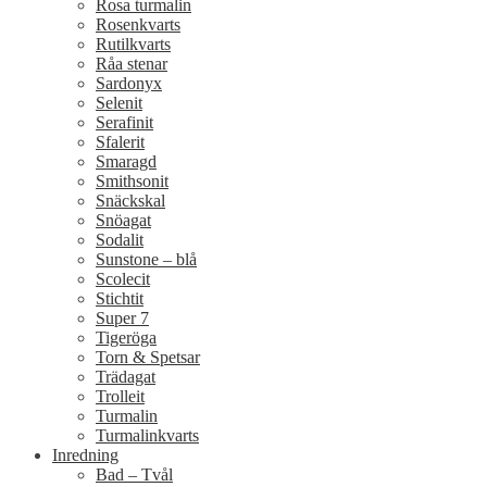
Rosa turmalin
Rosenkvarts
Rutilkvarts
Råa stenar
Sardonyx
Selenit
Serafinit
Sfalerit
Smaragd
Smithsonit
Snäckskal
Snöagat
Sodalit
Sunstone – blå
Scolecit
Stichtit
Super 7
Tigeröga
Torn & Spetsar
Trädagat
Trolleit
Turmalin
Turmalinkvarts
Inredning
Bad – Tvål