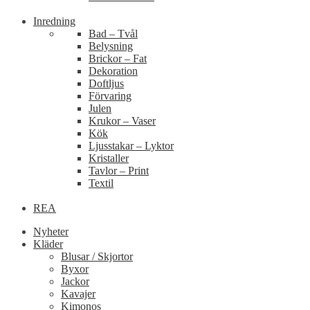
Inredning
Bad – Tvål
Belysning
Brickor – Fat
Dekoration
Doftljus
Förvaring
Julen
Krukor – Vaser
Kök
Ljusstakar – Lyktor
Kristaller
Tavlor – Print
Textil
REA
Nyheter
Kläder
Blusar / Skjortor
Byxor
Jackor
Kavajer
Kimonos