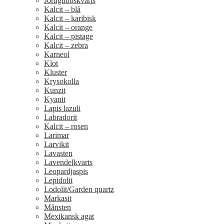
Jordgubbskvarts
Kalcit – blå
Kalcit – karibisk
Kalcit – orange
Kalcit – pistage
Kalcit – zebra
Karneol
Klot
Kluster
Krysokolla
Kunzit
Kyanit
Lapis lazuli
Labradorit
Kalcit – rosen
Larimar
Larvikit
Lavasten
Lavendelkvarts
Leopardjaspis
Lepidolit
Lodolit/Garden quartz
Markasit
Månsten
Mexikansk agat