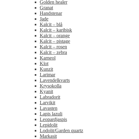
Golden healer
Granat
Handstenar
Jade
Kalcit – blå
Kalcit – karibisk
Kalcit – orange
Kalcit – pistage
Kalcit – rosen
Kalcit – zebra
Karneol
Klot
Kunzit
Larimar
Lavendelkvarts
Krysokolla
Kyanit
Labradorit
Larvikit
Lavasten
Lapis lazuli
Leopardjaspis
Lepidolit
Lodolit/Garden quartz
Markasit