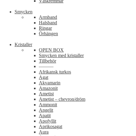
Väskremmar
Smycken
Armband
Halsband
Ringar
Örhängen
Kristaller
OPEN BOX
Smycken med kristaller
Tillbehör
———
Afrikansk turkos
Agat
Akvamarin
Amazonit
Ametist
Ametist – chevron/dröm
Ammonit
Angelit
Apatit
Apofyllit
Aprikosagat
Aura