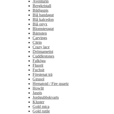
Aventurin
Bergkristall
Bildjaspis
Blå bandagat
Blå kalcedon
Blå onyx
Blomsteragat
Bärnsten
Carvings
Citrin
Crazy lace
Drömametist
Cuddlestones
Falköga
Fluorit
Fuchsit
Förstenat trä
Girasol
Hematoid / Fire quartz
Howlit
Jaspis
Jordgubbskvarts
Kluster
Gold mica
Gold rutile