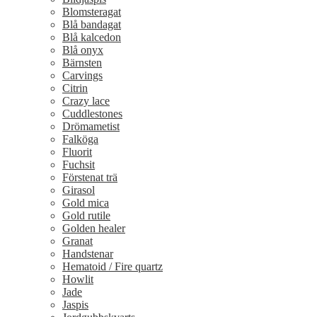
Blomsteragat
Blå bandagat
Blå kalcedon
Blå onyx
Bärnsten
Carvings
Citrin
Crazy lace
Cuddlestones
Drömametist
Falköga
Fluorit
Fuchsit
Förstenat trä
Girasol
Gold mica
Gold rutile
Golden healer
Granat
Handstenar
Hematoid / Fire quartz
Howlit
Jade
Jaspis