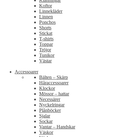
Klänningar
Koftor
Linnekläder
Linnen
Ponchos
Shorts
Stickat
T-shirts
Toppar
Tröjor
Tunikor
Västar
Accessoarer
Bälten – Skärp
Håraccessoarer
Klockor
Mössor – hattar
Necessärer
Nyckelringar
Plånböcker
Sjalar
Sockar
Vantar – Handskar
Väskor