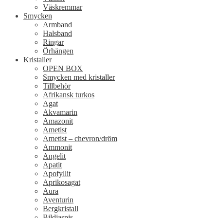
Väskremmar
Smycken
Armband
Halsband
Ringar
Örhängen
Kristaller
OPEN BOX
Smycken med kristaller
Tillbehör
Afrikansk turkos
Agat
Akvamarin
Amazonit
Ametist
Ametist – chevron/dröm
Ammonit
Angelit
Apatit
Apofyllit
Aprikosagat
Aura
Aventurin
Bergkristall
Bildjaspis