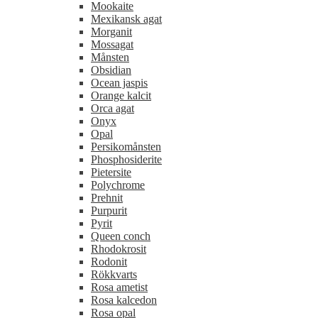
Mookaite
Mexikansk agat
Morganit
Mossagat
Månsten
Obsidian
Ocean jaspis
Orange kalcit
Orca agat
Onyx
Opal
Persikomånsten
Phosphosiderite
Pietersite
Polychrome
Prehnit
Purpurit
Pyrit
Queen conch
Rhodokrosit
Rodonit
Rökkvarts
Rosa ametist
Rosa kalcedon
Rosa opal