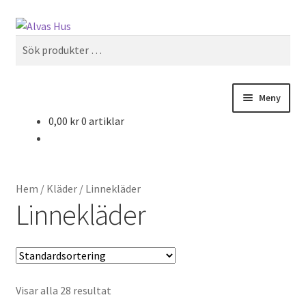
Hoppa
Hoppa
Sök
till
till
Sök
navigering
innehåll
efter:
Meny
0,00
kr
0 artiklar
Nyheter
Kläder
Hem
/
Kläder
/
Linnekläder
Accessoarer
Linnekläder
Smycken
Kristaller
Visar alla 28 resultat