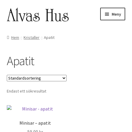
Hoppa
Hoppa
Meny
till
till
navigering
innehåll
Hem
Kristaller
Apatit
Apatit
Endast ett sökresultat
Minisar – apatit
59,00
kr