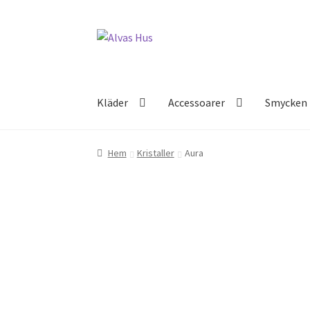
Hoppa
Hoppa
till
till
navigering
innehåll
Kläder
Accessoarer
Smycken
Hem
Kristaller
Aura