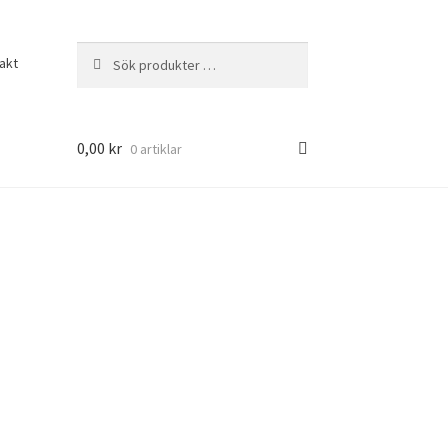
Sök
Sök
akt
efter:
0,00
kr
0 artiklar