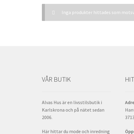
Inga produkter hittades som motsva
VÅR BUTIK
HIT
Alvas Hus är en livsstilsbutik i
Adr
Karlskrona och på nätet sedan
Han
2006.
371
Här hittar du mode och inredning
Öpp