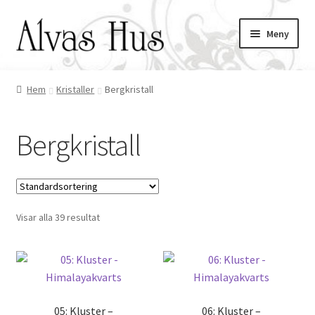
Hoppa
Hoppa
Meny
till
till
navigering
innehåll
Hem
Kristaller
Bergkristall
ndera
ermeny
ndera
Bergkristall
ermeny
ndera
ermeny
ndera
Visar alla 39 resultat
ermeny
05: Kluster –
06: Kluster –