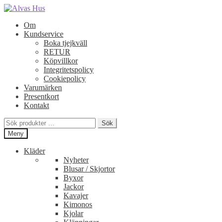
Hoppa
Hoppa
till
till
Om
navigering
innehåll
Kundservice
Boka tjejkväll
RETUR
Köpvillkor
Integritetspolicy
Cookiepolicy
Varumärken
Presentkort
Kontakt
Sök
Sök
efter:
Meny
Kläder
Nyheter
Blusar / Skjortor
Byxor
Jackor
Kavajer
Kimonos
Kjolar