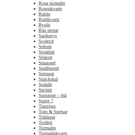
Rosa turmalin
Rosenkvarts
Rubin
Rutilkvarts
Ryolit
Råa stenar
Sardonyx
Scolecit
Selenit
Serafinit
Sfalerit
Smaragd
Smithsonit
Snöagat
Snäckskal
Sodalit
Stichtit
Sunstone – blå
Super 7
Tigeröga
Torn & Spetsar
Trädagat
Trolleit
Turmalin
Turmalinkvarts