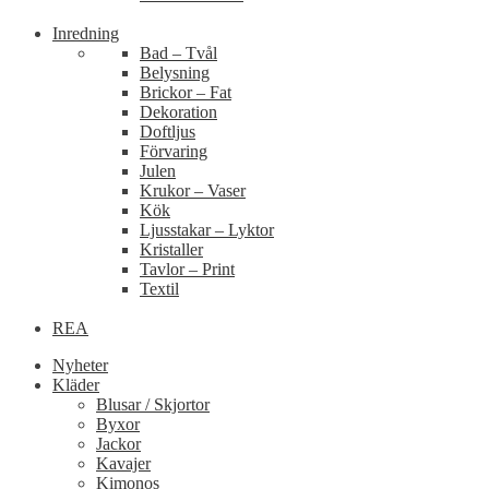
Inredning
Bad – Tvål
Belysning
Brickor – Fat
Dekoration
Doftljus
Förvaring
Julen
Krukor – Vaser
Kök
Ljusstakar – Lyktor
Kristaller
Tavlor – Print
Textil
REA
Nyheter
Kläder
Blusar / Skjortor
Byxor
Jackor
Kavajer
Kimonos