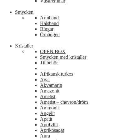
Väskremmar
Smycken
Armband
Halsband
Ringar
Örhängen
Kristaller
OPEN BOX
Smycken med kristaller
Tillbehör
———
Afrikansk turkos
Agat
Akvamarin
Amazonit
Ametist
Ametist – chevron/dröm
Ammonit
Angelit
Apatit
Apofyllit
Aprikosagat
Aura