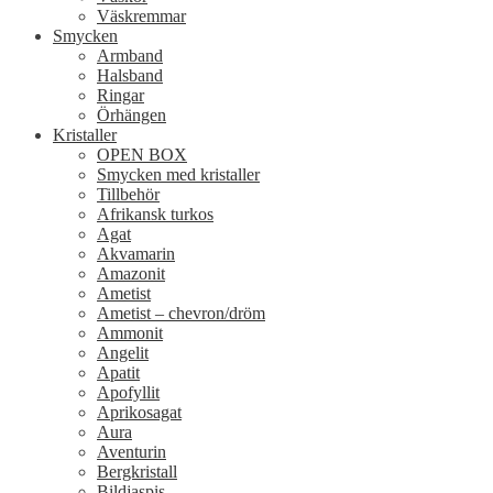
Väskremmar
Smycken
Armband
Halsband
Ringar
Örhängen
Kristaller
OPEN BOX
Smycken med kristaller
Tillbehör
Afrikansk turkos
Agat
Akvamarin
Amazonit
Ametist
Ametist – chevron/dröm
Ammonit
Angelit
Apatit
Apofyllit
Aprikosagat
Aura
Aventurin
Bergkristall
Bildjaspis