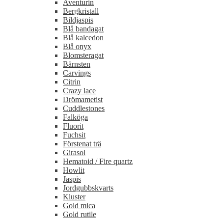
Aventurin
Bergkristall
Bildjaspis
Blå bandagat
Blå kalcedon
Blå onyx
Blomsteragat
Bärnsten
Carvings
Citrin
Crazy lace
Drömametist
Cuddlestones
Falköga
Fluorit
Fuchsit
Förstenat trä
Girasol
Hematoid / Fire quartz
Howlit
Jaspis
Jordgubbskvarts
Kluster
Gold mica
Gold rutile