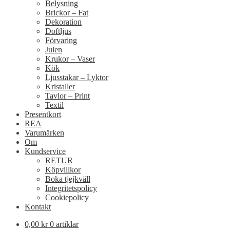
Belysning
Brickor – Fat
Dekoration
Doftljus
Förvaring
Julen
Krukor – Vaser
Kök
Ljusstakar – Lyktor
Kristaller
Tavlor – Print
Textil
Presentkort
REA
Varumärken
Om
Kundservice
RETUR
Köpvillkor
Boka tjejkväll
Integritetspolicy
Cookiepolicy
Kontakt
0,00
kr
0 artiklar