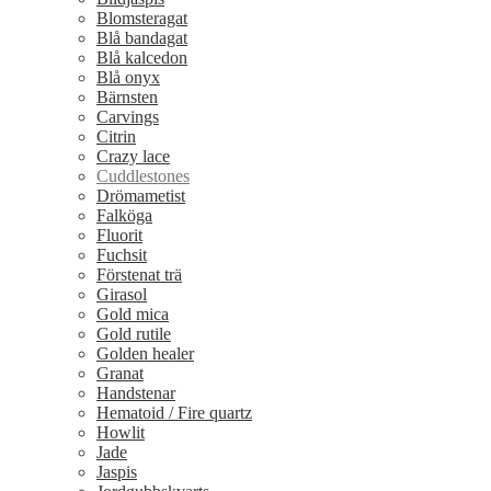
Blomsteragat
Blå bandagat
Blå kalcedon
Blå onyx
Bärnsten
Carvings
Citrin
Crazy lace
Cuddlestones
Drömametist
Falköga
Fluorit
Fuchsit
Förstenat trä
Girasol
Gold mica
Gold rutile
Golden healer
Granat
Handstenar
Hematoid / Fire quartz
Howlit
Jade
Jaspis