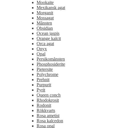
Mookaite
Mexikansk agat
Morganit
Mossagat
Månsten
Obsidian
Ocean jaspis
Orange kalcit
Orca agat
Onyx
Opal
Persikomånsten
Phosphosiderite
Pietersite
Polychrome
Prehnit
Purpurit
Pyrit
Queen conch
Rhodokrosit
Rodonit
Rökkvarts
Rosa ametist
Rosa kalcedon
Rosa opal