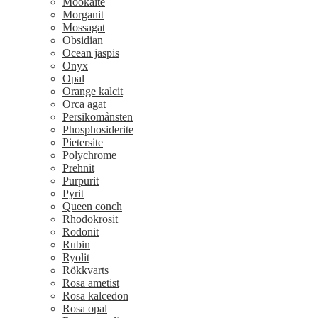
Mookaite
Morganit
Mossagat
Obsidian
Ocean jaspis
Onyx
Opal
Orange kalcit
Orca agat
Persikomånsten
Phosphosiderite
Pietersite
Polychrome
Prehnit
Purpurit
Pyrit
Queen conch
Rhodokrosit
Rodonit
Rubin
Ryolit
Rökkvarts
Rosa ametist
Rosa kalcedon
Rosa opal