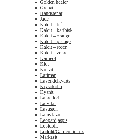
Golden healer
Granat
Handstenar
Jade
Kalcit – blå
Kalcit – karibisk
Kalcit – orange
Kalcit – pistage
Kalcit – rosen
Kalcit – zebra
Karneol
Klot
Kunzit
Larimar
Lavendelkvarts
Krysokolla
Kyanit
Labradorit
Larvikit
Lavasten
Lapis lazuli
Leopardjaspis
Lepidolit
Lodolit/Garden quartz
Markasit