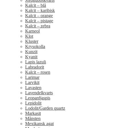
Jordgubbskvarts
Kalcit – blå
Kalcit – karibisk
Kalcit – orange
Kalcit – pistage
Kalcit – zebra
Karneol
Klot
Kluster
Krysokolla
Kunzit
Kyanit
Lapis lazuli
Labradorit
Kalcit – rosen
Larimar
Larvikit
Lavasten
Lavendelkvarts
Leopardjaspis
Lepidolit
Lodolit/Garden quartz
Markasit
Månsten
Mexikansk agat