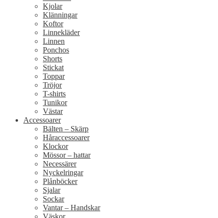
Kjolar
Klänningar
Koftor
Linnekläder
Linnen
Ponchos
Shorts
Stickat
Toppar
Tröjor
T-shirts
Tunikor
Västar
Accessoarer
Bälten – Skärp
Håraccessoarer
Klockor
Mössor – hattar
Necessärer
Nyckelringar
Plånböcker
Sjalar
Sockar
Vantar – Handskar
Väskor