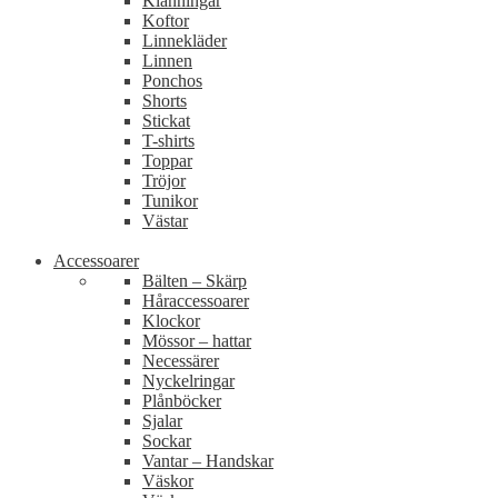
Klänningar
Koftor
Linnekläder
Linnen
Ponchos
Shorts
Stickat
T-shirts
Toppar
Tröjor
Tunikor
Västar
Accessoarer
Bälten – Skärp
Håraccessoarer
Klockor
Mössor – hattar
Necessärer
Nyckelringar
Plånböcker
Sjalar
Sockar
Vantar – Handskar
Väskor