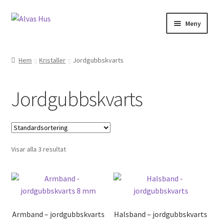
Hoppa
Hoppa
Meny
till
till
navigering
innehåll
Hem
Kristaller
Jordgubbskvarts
Jordgubbskvarts
Visar alla 3 resultat
Armband – jordgubbskvarts
Halsband – jordgubbskvarts