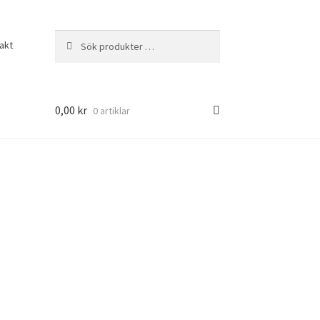
Sök
Sök
akt
efter:
0,00
kr
0 artiklar