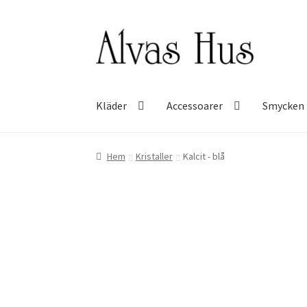
Hoppa
Hoppa
till
till
navigering
innehåll
Kläder
Accessoarer
Smycken
Hem
Kristaller
Kalcit - blå