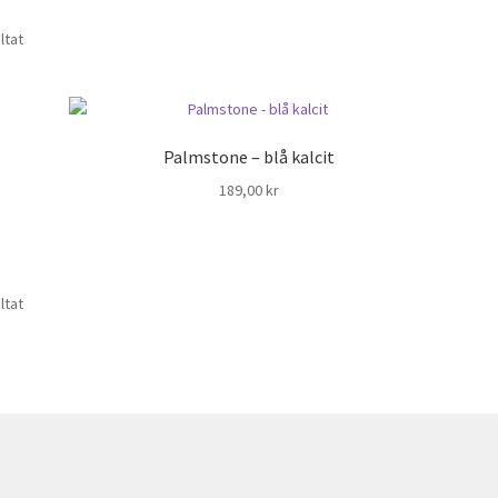
ltat
Palmstone – blå kalcit
189,00
kr
ltat