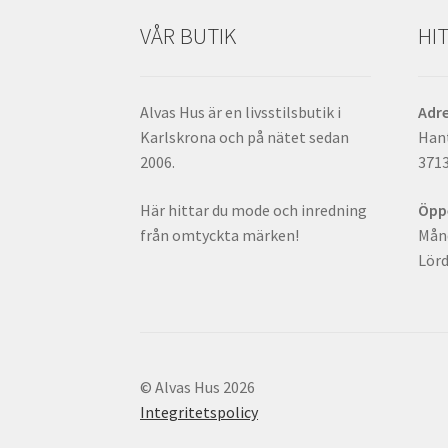
VÅR BUTIK
HIT
Alvas Hus är en livsstilsbutik i
Adr
Karlskrona och på nätet sedan
Han
2006.
371
Här hittar du mode och inredning
Öpp
från omtyckta märken!
Månd
Lörd
© Alvas Hus 2026
Integritetspolicy