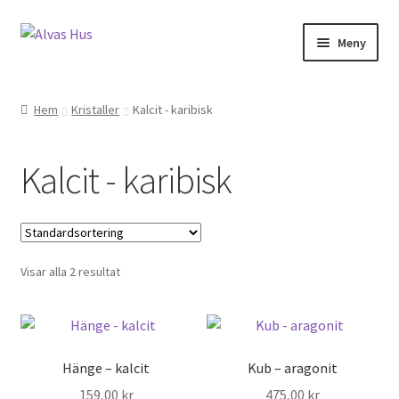
Hoppa
Hoppa
Meny
till
till
navigering
innehåll
Hem
Kristaller
Kalcit - karibisk
Kalcit - karibisk
Visar alla 2 resultat
Hänge – kalcit
Kub – aragonit
159,00
kr
475,00
kr