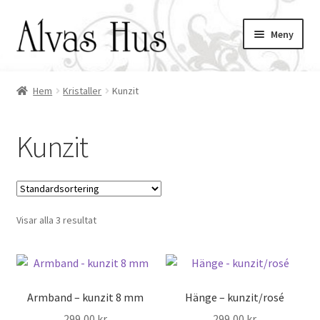
Hoppa
Hoppa
Meny
till
till
navigering
innehåll
Hem
Kristaller
Kunzit
ndera
ermeny
ndera
Kunzit
ermeny
ndera
ermeny
ndera
Visar alla 3 resultat
ermeny
Armband – kunzit 8 mm
Hänge – kunzit/rosé
299,00
kr
299,00
kr