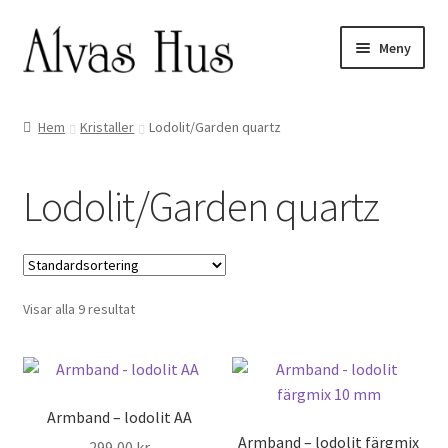
Hoppa
Hoppa
Meny
till
till
navigering
innehåll
Hem
Kristaller
Lodolit/Garden quartz
Lodolit/Garden quartz
Visar alla 9 resultat
Armband – lodolit AA
Armband – lodolit färgmix
299,00
kr