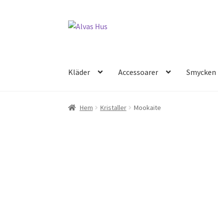
Hoppa
Hoppa
till
till
navigering
innehåll
Kläder
Accessoarer
Smycken
Hem
Kristaller
Mookaite