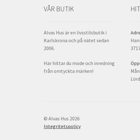
VÅR BUTIK
HIT
Alvas Hus är en livsstilsbutik i
Adr
Karlskrona och på nätet sedan
Han
2006.
371
Här hittar du mode och inredning
Öpp
från omtyckta märken!
Månd
Lörd
© Alvas Hus 2026
Integritetspolicy