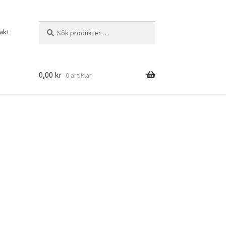
Sök
Sök
akt
efter:
0,00
kr
0 artiklar