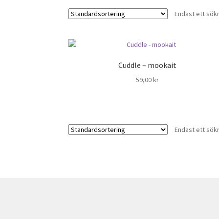
Endast ett sök
Cuddle – mookait
59,00
kr
Endast ett sök