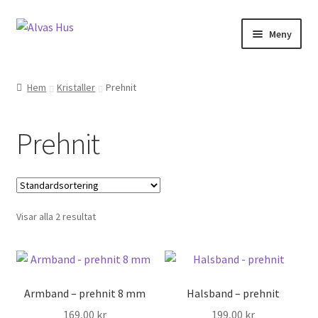
Hoppa
Hoppa
Meny
till
till
navigering
innehåll
Hem
Kristaller
Prehnit
Prehnit
Visar alla 2 resultat
Armband – prehnit 8 mm
Halsband – prehnit
169,00
kr
199,00
kr