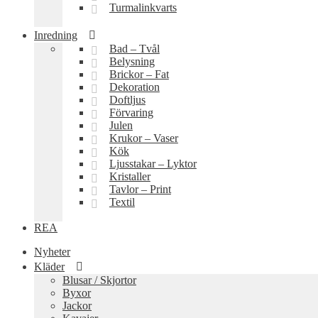
Turmalinkvarts
Inredning
Bad – Tvål
Belysning
Brickor – Fat
Dekoration
Doftljus
Förvaring
Julen
Krukor – Vaser
Kök
Ljusstakar – Lyktor
Kristaller
Tavlor – Print
Textil
REA
Nyheter
Kläder
Blusar / Skjortor
Byxor
Jackor