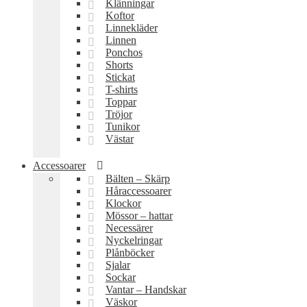
Klänningar
Koftor
Linnekläder
Linnen
Ponchos
Shorts
Stickat
T-shirts
Toppar
Tröjor
Tunikor
Västar
Accessoarer
Bälten – Skärp
Håraccessoarer
Klockor
Mössor – hattar
Necessärer
Nyckelringar
Plånböcker
Sjalar
Sockar
Vantar – Handskar
Väskor