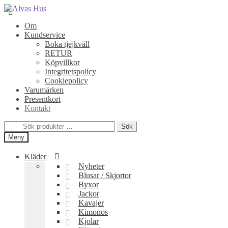
Hoppa
Hoppa
till
till
Om
navigering
innehåll
Kundservice
Boka tjejkväll
RETUR
Köpvillkor
Integritetspolicy
Cookiepolicy
Varumärken
Presentkort
Kontakt
Sök
Sök
efter:
Meny
Kläder
Nyheter
Blusar / Skjortor
Byxor
Jackor
Kavajer
Kimonos
Kjolar