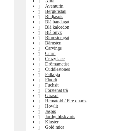
Aura
Aventurin
Bergkristall
Bildjaspis
Blå bandagat
Blå kalcedon
Blå onyx
Blomsteragat
Bärnsten
Carvings
Citrin
Crazy lace
Drömametist
Cuddlestones
Falköga
Fluorit
Fuchsit
Förstenat trä
Girasol
Hematoid / Fire quartz
Howlit
Jaspis
Jordgubbskvarts
Kluster
Gold mica