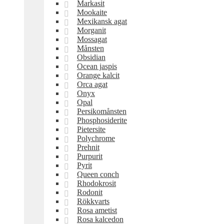
Markasit
Mookaite
Mexikansk agat
Morganit
Mossagat
Månsten
Obsidian
Ocean jaspis
Orange kalcit
Orca agat
Onyx
Opal
Persikomånsten
Phosphosiderite
Pietersite
Polychrome
Prehnit
Purpurit
Pyrit
Queen conch
Rhodokrosit
Rodonit
Rökkvarts
Rosa ametist
Rosa kalcedon