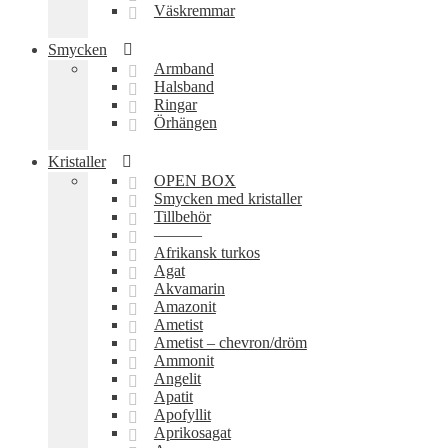
Väskremmar
Smycken
Armband
Halsband
Ringar
Örhängen
Kristaller
OPEN BOX
Smycken med kristaller
Tillbehör
———
Afrikansk turkos
Agat
Akvamarin
Amazonit
Ametist
Ametist – chevron/dröm
Ammonit
Angelit
Apatit
Apofyllit
Aprikosagat