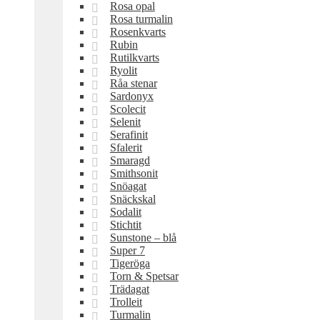
Rosa opal
Rosa turmalin
Rosenkvarts
Rubin
Rutilkvarts
Ryolit
Råa stenar
Sardonyx
Scolecit
Selenit
Serafinit
Sfalerit
Smaragd
Smithsonit
Snöagat
Snäckskal
Sodalit
Stichtit
Sunstone – blå
Super 7
Tigeröga
Torn & Spetsar
Trädagat
Trolleit
Turmalin