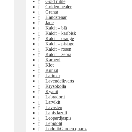
Gold rutile
Golden healer
Granat
Handstenar
Jade
Kalcit – blå
Kalcit – karibisk
Kalcit – orange
Kalcit – pistage
Kalcit – rosen
Kalcit – zebra
Karneol
Klot
Kunzit
Larimar
Lavendelkvarts
Krysokolla
Kyanit
Labradorit
Larvikit
Lavasten
Lapis lazuli
Leopardjaspis
Lepidolit
Lodolit/Garden quartz