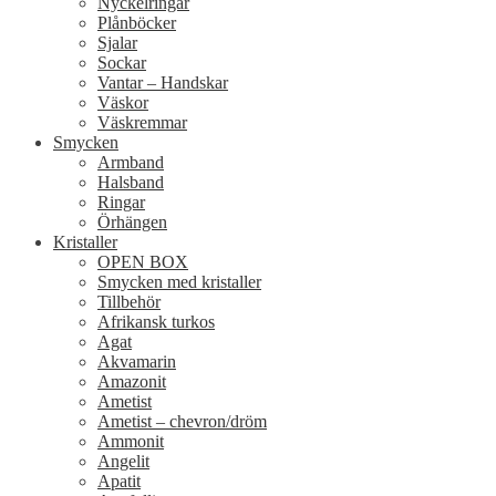
Nyckelringar
Plånböcker
Sjalar
Sockar
Vantar – Handskar
Väskor
Väskremmar
Smycken
Armband
Halsband
Ringar
Örhängen
Kristaller
OPEN BOX
Smycken med kristaller
Tillbehör
Afrikansk turkos
Agat
Akvamarin
Amazonit
Ametist
Ametist – chevron/dröm
Ammonit
Angelit
Apatit