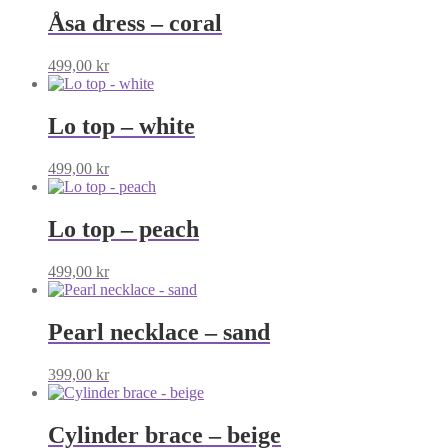
Åsa dress – coral
499,00
kr
Lo top – white
499,00
kr
Lo top – peach
499,00
kr
Pearl necklace – sand
399,00
kr
Cylinder brace – beige