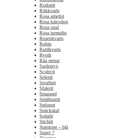
Rodonit
Rökkvarts
Rosa ametist
Rosa kalcedon
Rosa opal
Rosa turmalin
Rosenkvarts
Rubin
Rutilkvarts
Ryolit
Råa stenar
Sardonyx
Scolecit
Selenit
Serafinit
Sfalerit
Smaragd
Smithsonit
Snöagat
Snäckskal
Sodalit
Stichtit
Sunstone – blå
Super 7