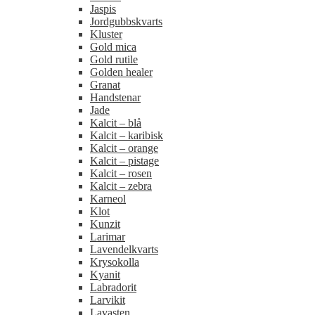
Jaspis
Jordgubbskvarts
Kluster
Gold mica
Gold rutile
Golden healer
Granat
Handstenar
Jade
Kalcit – blå
Kalcit – karibisk
Kalcit – orange
Kalcit – pistage
Kalcit – rosen
Kalcit – zebra
Karneol
Klot
Kunzit
Larimar
Lavendelkvarts
Krysokolla
Kyanit
Labradorit
Larvikit
Lavasten