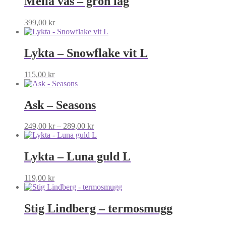
Mella vas – grön låg
399,00
kr
Lykta – Snowflake vit L
115,00
kr
Ask – Seasons
Prisintervall:
249,00
kr
–
289,00
kr
249,00 kr
till
289,00 kr
Lykta – Luna guld L
119,00
kr
Stig Lindberg – termosmugg