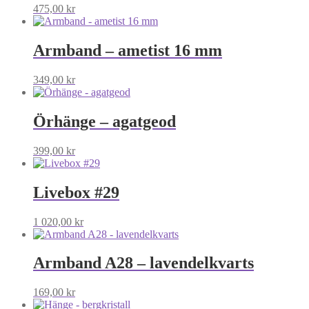
475,00
kr
Armband – ametist 16 mm
349,00
kr
Örhänge – agatgeod
399,00
kr
Livebox #29
1 020,00
kr
Armband A28 – lavendelkvarts
169,00
kr