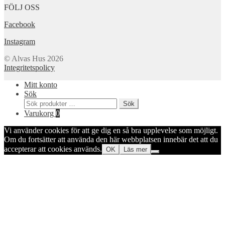
FÖLJ OSS
Facebook
Instagram
© Alvas Hus 2026
Integritetspolicy
Mitt konto
Sök
Sök
Sök
efter:
Varukorg
0
Vi använder cookies för att ge dig en så bra upplevelse som möjligt.
Om du fortsätter att använda den här webbplatsen innebär det att du
accepterar att cookies används.
OK
Läs mer