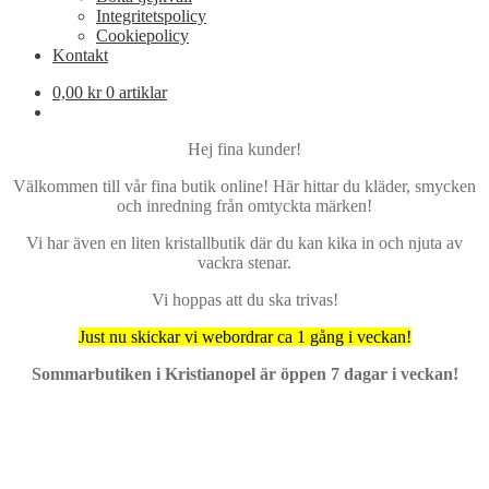
Integritetspolicy
Cookiepolicy
Kontakt
0,00
kr
0 artiklar
Hej fina kunder!
Välkommen till vår fina butik online! Här hittar du kläder, smycken
och inredning från omtyckta märken!
Vi har även en liten kristallbutik där du kan kika in och njuta av
vackra stenar.
Vi hoppas att du ska trivas!
Just nu skickar vi webordrar ca 1 gång i veckan!
Sommarbutiken i Kristianopel är öppen 7 dagar i veckan!