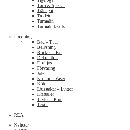
Tigeröga
Torn & Spetsar
Trädagat
Trolleit
Turmalin
Turmalinkvarts
Inredning
Bad – Tvål
Belysning
Brickor – Fat
Dekoration
Doftljus
Förvaring
Julen
Krukor – Vaser
Kök
Ljusstakar – Lyktor
Kristaller
Tavlor – Print
Textil
REA
Nyheter