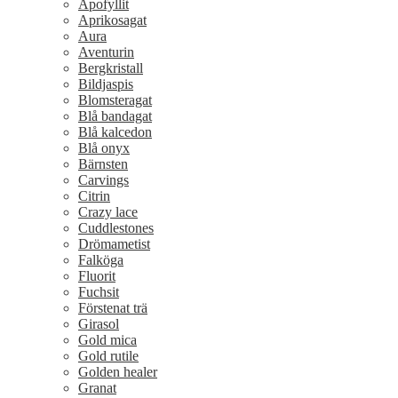
Apofyllit
Aprikosagat
Aura
Aventurin
Bergkristall
Bildjaspis
Blomsteragat
Blå bandagat
Blå kalcedon
Blå onyx
Bärnsten
Carvings
Citrin
Crazy lace
Cuddlestones
Drömametist
Falköga
Fluorit
Fuchsit
Förstenat trä
Girasol
Gold mica
Gold rutile
Golden healer
Granat