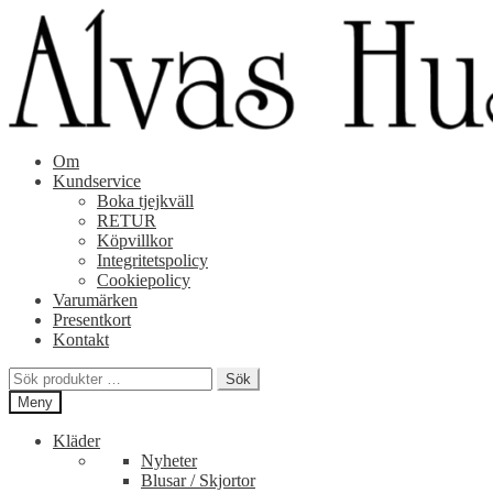
Hoppa
Hoppa
till
till
navigering
innehåll
Om
Kundservice
Boka tjejkväll
RETUR
Köpvillkor
Integritetspolicy
Cookiepolicy
Varumärken
Presentkort
Kontakt
Sök
Sök
efter:
Meny
Kläder
Nyheter
Blusar / Skjortor