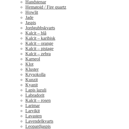
Handstenar
Hematoid / Fire quartz
Howlit
Jade
Jaspis
Jordgubbskvarts
Kalcit – blå
Kalcit – karibisk
Kalcit – orange
Kalcit – pistage
Kalcit – zebra
Karneol
Klot
Kluster
Krysokolla
Kunzit
Kyanit
Lapis lazuli
Labradorit
Kalcit – rosen
Larimar
Larvikit
Lavasten
Lavendelkvarts
Leopardjaspis