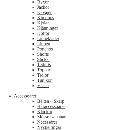
Byxor
Jackor
Kavajer
Kimonos
Kjolar
Klänningar
Koftor
Linnekläder
Linnen
Ponchos
Shorts
Stickat
T-shirts
Toppar
Tröjor
Tunikor
Västar
Accessoarer
Bälten – Skärp
Håraccessoarer
Klockor
Mössor – hattar
Necessärer
Nyckelringar