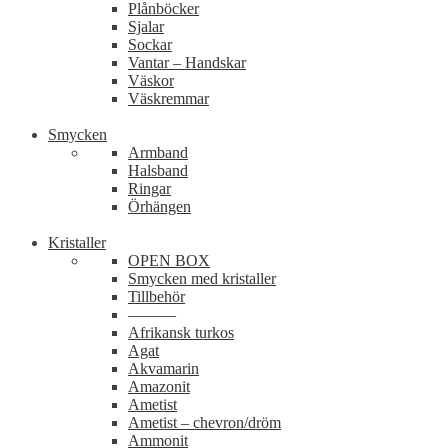
Plånböcker
Sjalar
Sockar
Vantar – Handskar
Väskor
Väskremmar
Smycken
Armband
Halsband
Ringar
Örhängen
Kristaller
OPEN BOX
Smycken med kristaller
Tillbehör
———
Afrikansk turkos
Agat
Akvamarin
Amazonit
Ametist
Ametist – chevron/dröm
Ammonit