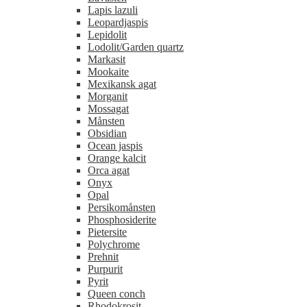
Lapis lazuli
Leopardjaspis
Lepidolit
Lodolit/Garden quartz
Markasit
Mookaite
Mexikansk agat
Morganit
Mossagat
Månsten
Obsidian
Ocean jaspis
Orange kalcit
Orca agat
Onyx
Opal
Persikomånsten
Phosphosiderite
Pietersite
Polychrome
Prehnit
Purpurit
Pyrit
Queen conch
Rhodokrosit