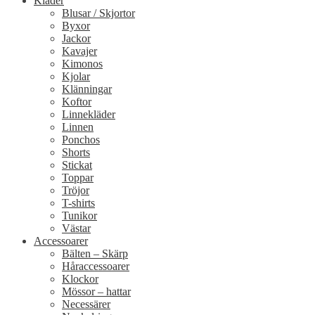
Kläder
Blusar / Skjortor
Byxor
Jackor
Kavajer
Kimonos
Kjolar
Klänningar
Koftor
Linnekläder
Linnen
Ponchos
Shorts
Stickat
Toppar
Tröjor
T-shirts
Tunikor
Västar
Accessoarer
Bälten – Skärp
Håraccessoarer
Klockor
Mössor – hattar
Necessärer