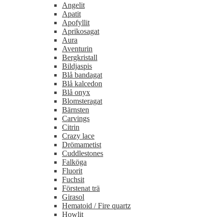
Angelit
Apatit
Apofyllit
Aprikosagat
Aura
Aventurin
Bergkristall
Bildjaspis
Blå bandagat
Blå kalcedon
Blå onyx
Blomsteragat
Bärnsten
Carvings
Citrin
Crazy lace
Drömametist
Cuddlestones
Falköga
Fluorit
Fuchsit
Förstenat trä
Girasol
Hematoid / Fire quartz
Howlit