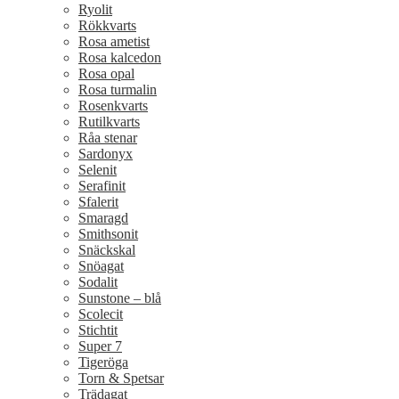
Ryolit
Rökkvarts
Rosa ametist
Rosa kalcedon
Rosa opal
Rosa turmalin
Rosenkvarts
Rutilkvarts
Råa stenar
Sardonyx
Selenit
Serafinit
Sfalerit
Smaragd
Smithsonit
Snäckskal
Snöagat
Sodalit
Sunstone – blå
Scolecit
Stichtit
Super 7
Tigeröga
Torn & Spetsar
Trädagat