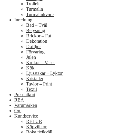
Trolleit
Turmalin
Turmalinkvarts
Inredning
Bad – Tvål
Belysning
Brickor – Fat
Dekoration
Doftljus
Förvaring
Julen
Krukor – Vaser
Kök
Ljusstakar – Lyktor
Kristaller
Tavlor – Print
Textil
Presentkort
REA
Varumärken
Om
Kundservice
RETUR
Köpvillkor
Boka tjejkväll