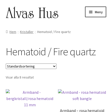
Hoppa
Hoppa
Meny
till
till
navigering
innehåll
Hem
Kristaller
Hematoid / Fire quartz
Hematoid / Fire quartz
Visar alla 8 resultat
Armband – rosa hematoid