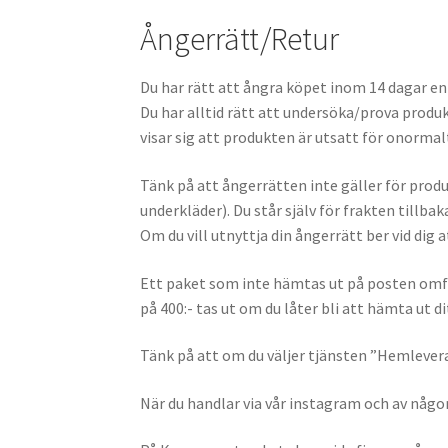
Ångerrätt/Retur
Du har rätt att ångra köpet inom 14 dagar enl
Du har alltid rätt att undersöka/prova produ
visar sig att produkten är utsatt för onormal
Tänk på att ångerrätten inte gäller för prod
underkläder). Du står själv för frakten tillba
Om du vill utnyttja din ångerrätt ber vid dig 
Ett paket som inte hämtas ut på posten omfatt
på 400:- tas ut om du låter bli att hämta ut dit
Tänk på att om du väljer tjänsten ”Hemleveran
När du handlar via vår instagram och av någon