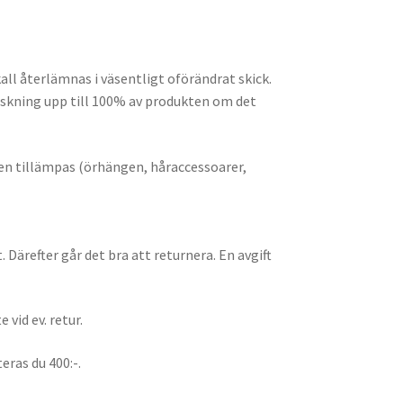
all återlämnas i väsentligt oförändrat skick.
inskning upp till 100% av produkten om det
ien tillämpas (örhängen, håraccessoarer,
Därefter går det bra att returnera. En avgift
vid ev. retur.
eras du 400:-.