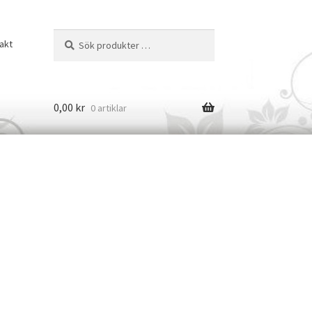
Sök
Sök
akt
efter:
0,00
kr
0 artiklar