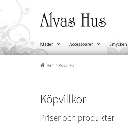
Hoppa
Hoppa
till
till
navigering
innehåll
Kläder
Accessoarer
Smycken
Hem
Köpvillkor
Köpvillkor
Priser och produkter