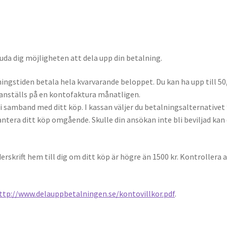
da dig möjligheten att dela upp din betalning.
ingstiden betala hela kvarvarande beloppet. Du kan ha upp till 50
anställs på en kontofaktura månatligen.
 samband med ditt köp. I kassan väljer du betalningsalternativet ”
tera ditt köp omgående. Skulle din ansökan inte bli beviljad kan du
rskrift hem till dig om ditt köp är högre än 1500 kr. Kontrollera
ttp://www.delauppbetalningen.se/kontovillkor.pdf
.