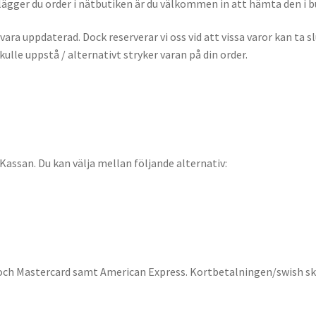
 lägger du order i nätbutiken är du välkommen in att hämta den i 
 vara uppdaterad. Dock reserverar vi oss vid att vissa varor kan ta 
kulle uppstå / alternativt stryker varan på din order.
 Kassan. Du kan välja mellan följande alternativ:
a och Mastercard samt American Express. Kortbetalningen/swish sk