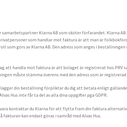
vår samarbetspartner Klarna AB som sköter förfarandet. Klarna AB 
rivatpersoner som handlar mot faktura är att man är folkbokförd 
oll som görs av Klarna AB. Den adress som anges i beställning
tag att handla mot faktura är att bolaget är registrerat hos PRV
lningen måste stämma överens med den adress som är registrerad
 lägger din beställning förpliktar du dig att betala enligt gälla
vas Hus inte får ta del av alla dina uppgifter pga GDPR.
vara kontaktar du Klarna för att flytta fram din faktura alternativ
å fakturan kan endast göras i samråd med Alvas Hus.