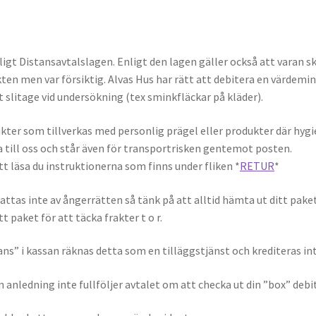
igt Distansavtalslagen. Enligt den lagen gäller också att varan sk
kten men var försiktig. Alvas Hus har rätt att debitera en värdem
t slitage vid undersökning (tex sminkfläckar på kläder).
ukter som tillverkas med personlig prägel eller produkter där hyg
ka till oss och står även för transportrisken gentemot posten.
att läsa du instruktionerna som finns under fliken *
RETUR
*
as inte av ångerrätten så tänk på att alltid hämta ut ditt paket. 
t paket för att täcka frakter t o r.
s” i kassan räknas detta som en tilläggstjänst och krediteras inte 
 anledning inte fullföljer avtalet om att checka ut din ”box” debit