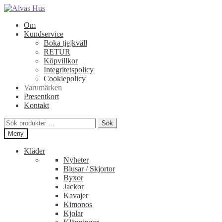
Hoppa
Hoppa
till
till
Om
navigering
innehåll
Kundservice
Boka tjejkväll
RETUR
Köpvillkor
Integritetspolicy
Cookiepolicy
Varumärken
Presentkort
Kontakt
Sök
Sök
efter:
Meny
Kläder
Nyheter
Blusar / Skjortor
Byxor
Jackor
Kavajer
Kimonos
Kjolar