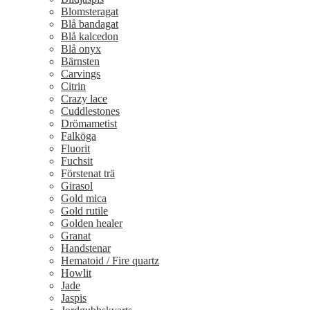
Blomsteragat
Blå bandagat
Blå kalcedon
Blå onyx
Bärnsten
Carvings
Citrin
Crazy lace
Cuddlestones
Drömametist
Falköga
Fluorit
Fuchsit
Förstenat trä
Girasol
Gold mica
Gold rutile
Golden healer
Granat
Handstenar
Hematoid / Fire quartz
Howlit
Jade
Jaspis