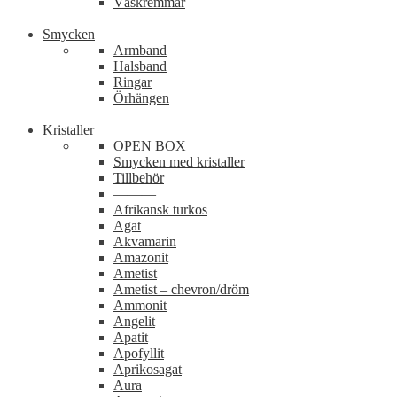
Väskremmar
Smycken
Armband
Halsband
Ringar
Örhängen
Kristaller
OPEN BOX
Smycken med kristaller
Tillbehör
———
Afrikansk turkos
Agat
Akvamarin
Amazonit
Ametist
Ametist – chevron/dröm
Ammonit
Angelit
Apatit
Apofyllit
Aprikosagat
Aura