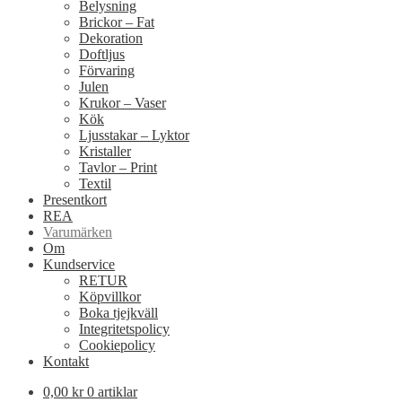
Belysning
Brickor – Fat
Dekoration
Doftljus
Förvaring
Julen
Krukor – Vaser
Kök
Ljusstakar – Lyktor
Kristaller
Tavlor – Print
Textil
Presentkort
REA
Varumärken
Om
Kundservice
RETUR
Köpvillkor
Boka tjejkväll
Integritetspolicy
Cookiepolicy
Kontakt
0,00
kr
0 artiklar