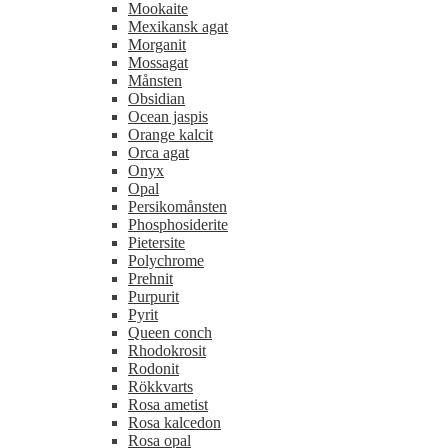
Mookaite
Mexikansk agat
Morganit
Mossagat
Månsten
Obsidian
Ocean jaspis
Orange kalcit
Orca agat
Onyx
Opal
Persikomånsten
Phosphosiderite
Pietersite
Polychrome
Prehnit
Purpurit
Pyrit
Queen conch
Rhodokrosit
Rodonit
Rökkvarts
Rosa ametist
Rosa kalcedon
Rosa opal