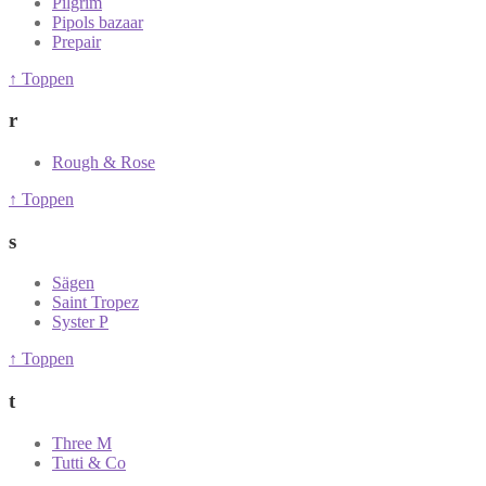
Pilgrim
Pipols bazaar
Prepair
↑ Toppen
r
Rough & Rose
↑ Toppen
s
Sägen
Saint Tropez
Syster P
↑ Toppen
t
Three M
Tutti & Co