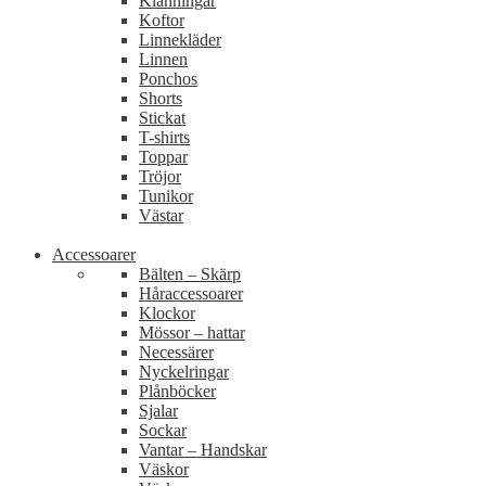
Klänningar
Koftor
Linnekläder
Linnen
Ponchos
Shorts
Stickat
T-shirts
Toppar
Tröjor
Tunikor
Västar
Accessoarer
Bälten – Skärp
Håraccessoarer
Klockor
Mössor – hattar
Necessärer
Nyckelringar
Plånböcker
Sjalar
Sockar
Vantar – Handskar
Väskor