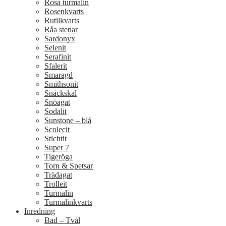
Rosa turmalin
Rosenkvarts
Rutilkvarts
Råa stenar
Sardonyx
Selenit
Serafinit
Sfalerit
Smaragd
Smithsonit
Snäckskal
Snöagat
Sodalit
Sunstone – blå
Scolecit
Stichtit
Super 7
Tigeröga
Torn & Spetsar
Trädagat
Trolleit
Turmalin
Turmalinkvarts
Inredning
Bad – Tvål