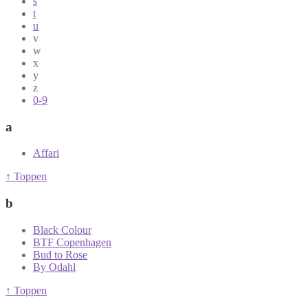
s
t
u
v
w
x
y
z
0-9
a
Affari
↑ Toppen
b
Black Colour
BTF Copenhagen
Bud to Rose
By Odahl
↑ Toppen