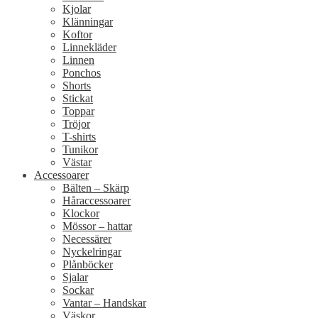
Kjolar
Klänningar
Koftor
Linnekläder
Linnen
Ponchos
Shorts
Stickat
Toppar
Tröjor
T-shirts
Tunikor
Västar
Accessoarer
Bälten – Skärp
Håraccessoarer
Klockor
Mössor – hattar
Necessärer
Nyckelringar
Plånböcker
Sjalar
Sockar
Vantar – Handskar
Väskor