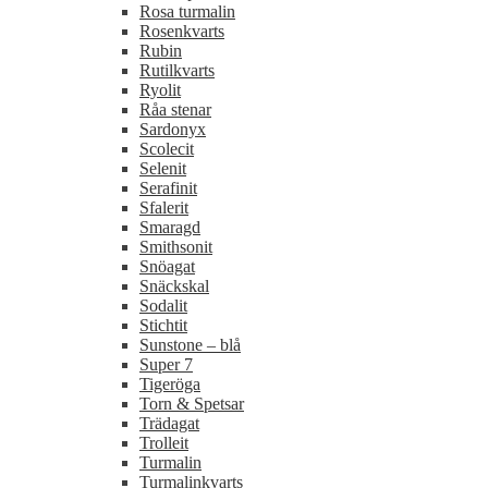
Rosa turmalin
Rosenkvarts
Rubin
Rutilkvarts
Ryolit
Råa stenar
Sardonyx
Scolecit
Selenit
Serafinit
Sfalerit
Smaragd
Smithsonit
Snöagat
Snäckskal
Sodalit
Stichtit
Sunstone – blå
Super 7
Tigeröga
Torn & Spetsar
Trädagat
Trolleit
Turmalin
Turmalinkvarts