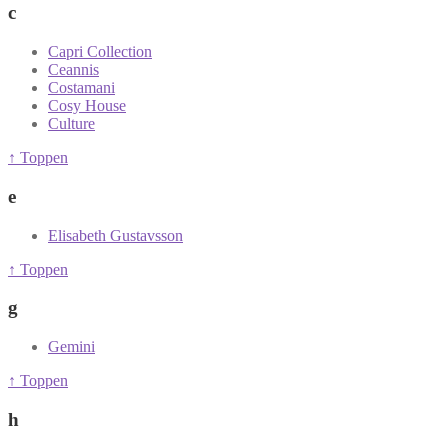
c
Capri Collection
Ceannis
Costamani
Cosy House
Culture
↑ Toppen
e
Elisabeth Gustavsson
↑ Toppen
g
Gemini
↑ Toppen
h