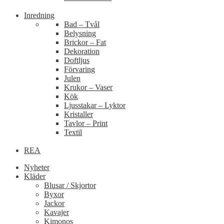
Inredning
Bad – Tvål
Belysning
Brickor – Fat
Dekoration
Doftljus
Förvaring
Julen
Krukor – Vaser
Kök
Ljusstakar – Lyktor
Kristaller
Tavlor – Print
Textil
REA
Nyheter
Kläder
Blusar / Skjortor
Byxor
Jackor
Kavajer
Kimonos