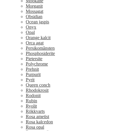
Mookaite
Morganit
Mossagat
Obsidian
Ocean jaspis
Onyx
Opal
Orange kalcit
Orca agat
Persikomånsten
Phosphosiderite
Pietersite
Polychrome
Prehnit
Purpurit
Pyrit
Queen conch
Rhodokrosit
Rodonit
Rubin
Ryolit
Rökkvarts
Rosa ametist
Rosa kalcedon
Rosa opal