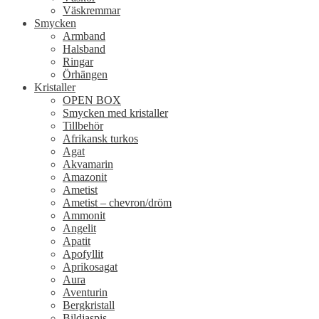
Väskremmar
Smycken
Armband
Halsband
Ringar
Örhängen
Kristaller
OPEN BOX
Smycken med kristaller
Tillbehör
Afrikansk turkos
Agat
Akvamarin
Amazonit
Ametist
Ametist – chevron/dröm
Ammonit
Angelit
Apatit
Apofyllit
Aprikosagat
Aura
Aventurin
Bergkristall
Bildjaspis