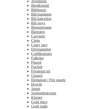
Aventurin
Bergkristall
Bildjaspis
Blå bandagat
Blå kalcedon
Blå onyx
Blomsteragat
Bärnsten
Carvings
Citrin
Crazy lace
Drömametist
Cuddlestones
Falköga
Fluorit
Fuchsit
Förstenat trä
Girasol
Hematoid / Fire quartz
Howlit
Jaspis
Jordgubbskvarts
Kluster
Gold mica
Gold rutile