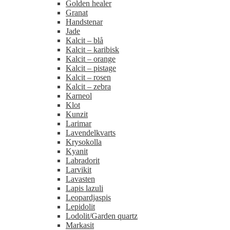
Golden healer
Granat
Handstenar
Jade
Kalcit – blå
Kalcit – karibisk
Kalcit – orange
Kalcit – pistage
Kalcit – rosen
Kalcit – zebra
Karneol
Klot
Kunzit
Larimar
Lavendelkvarts
Krysokolla
Kyanit
Labradorit
Larvikit
Lavasten
Lapis lazuli
Leopardjaspis
Lepidolit
Lodolit/Garden quartz
Markasit