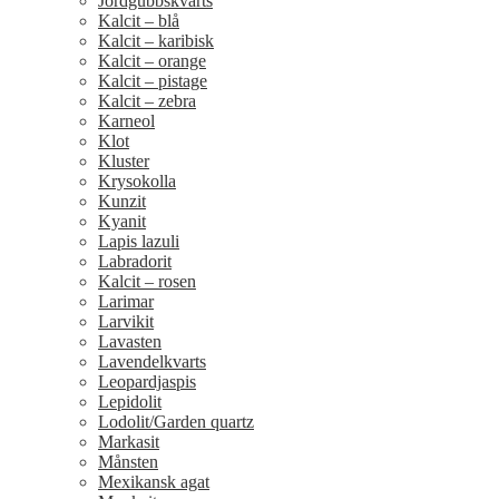
Jordgubbskvarts
Kalcit – blå
Kalcit – karibisk
Kalcit – orange
Kalcit – pistage
Kalcit – zebra
Karneol
Klot
Kluster
Krysokolla
Kunzit
Kyanit
Lapis lazuli
Labradorit
Kalcit – rosen
Larimar
Larvikit
Lavasten
Lavendelkvarts
Leopardjaspis
Lepidolit
Lodolit/Garden quartz
Markasit
Månsten
Mexikansk agat