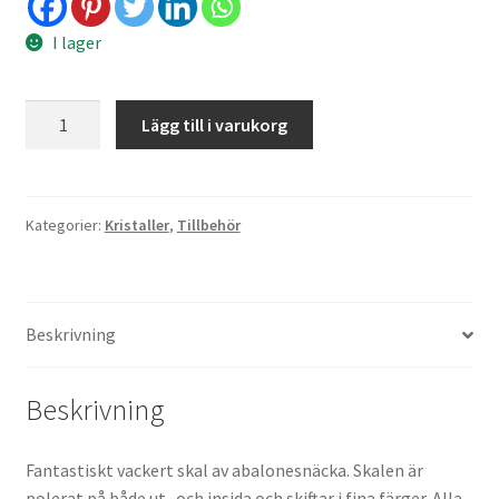
I lager
Abalone
Lägg till i varukorg
snäckskal
-
XL
mängd
Kategorier:
Kristaller
,
Tillbehör
Beskrivning
Beskrivning
Fantastiskt vackert skal av abalonesnäcka. Skalen är
polerat på både ut- och insida och skiftar i fina färger. Alla