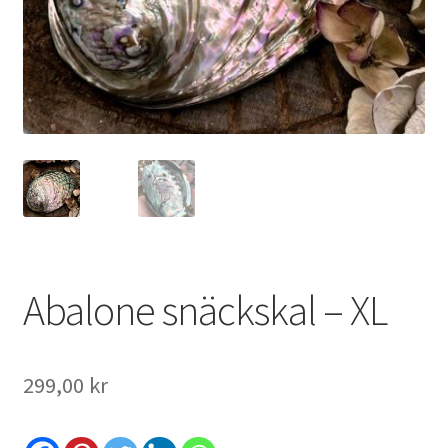
ndera
ermeny
Abalone snäckskal – XL
299,00
kr