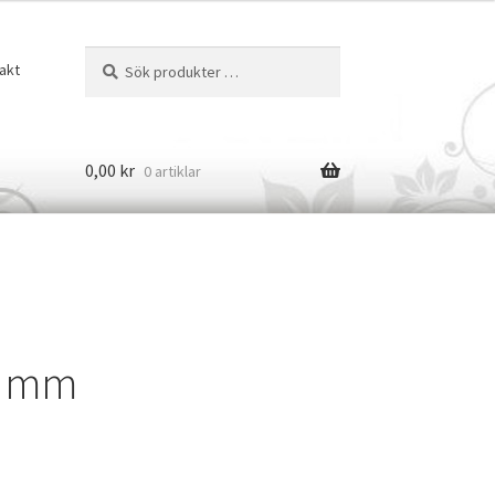
Sök
Sök
akt
efter:
0,00
kr
0 artiklar
 8 mm