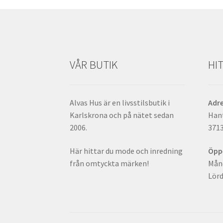
VÅR BUTIK
HIT
Alvas Hus är en livsstilsbutik i
Adr
Karlskrona och på nätet sedan
Han
2006.
371
Här hittar du mode och inredning
Öpp
från omtyckta märken!
Månd
Lörd