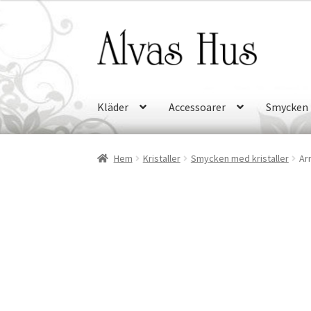
Hoppa
Hoppa
till
till
navigering
innehåll
Kläder
Accessoarer
Smycken
Hem
Kristaller
Smycken med kristaller
Ar