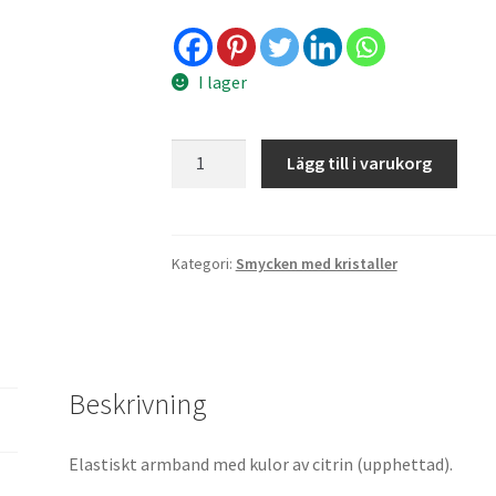
I lager
Armband
Lägg till i varukorg
-
citrin
8
mm
Kategori:
Smycken med kristaller
mängd
Beskrivning
Elastiskt armband med kulor av citrin (upphettad).