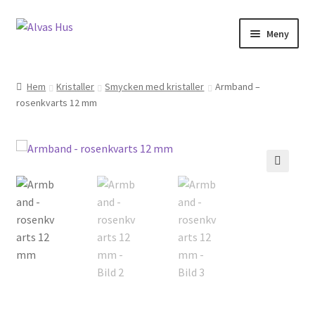
Hoppa
Hoppa
Meny
till
till
navigering
innehåll
Hem
Kristaller
Smycken med kristaller
Armband –
rosenkvarts 12 mm
🔍