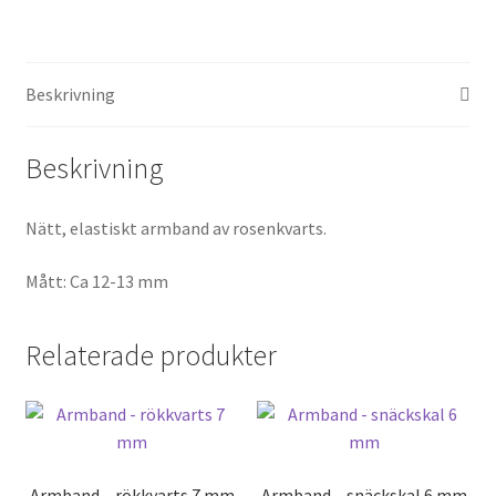
mängd
Beskrivning
Beskrivning
Nätt, elastiskt armband av rosenkvarts.
Mått: Ca 12-13 mm
Relaterade produkter
Armband – rökkvarts 7 mm
Armband – snäckskal 6 mm