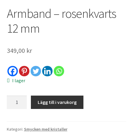
Armband – rosenkvarts
12 mm
349,00
kr
I lager
Armband
Lägg till i varukorg
-
rosenkvarts
12
mm
Kategori:
Smycken med kristaller