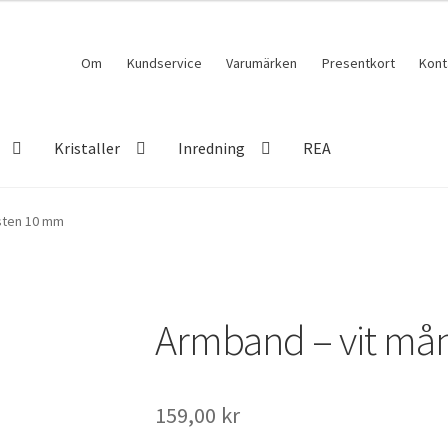
Om
Kundservice
Varumärken
Presentkort
Kont
Kristaller
Inredning
REA
sten 10 mm
Armband – vit må
159,00
kr