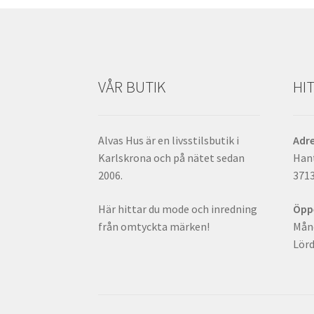
VÅR BUTIK
HIT
Alvas Hus är en livsstilsbutik i
Adr
Karlskrona och på nätet sedan
Han
2006.
371
Här hittar du mode och inredning
Öpp
från omtyckta märken!
Månd
Lörd