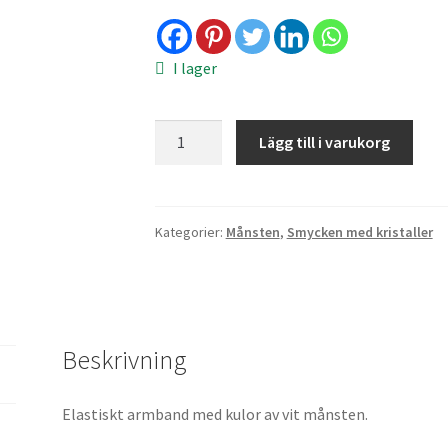
I lager
Armband
Lägg till i varukorg
-
vit
månsten
10
Kategorier:
Månsten
,
Smycken med kristaller
mm
mängd
Beskrivning
Elastiskt armband med kulor av vit månsten.