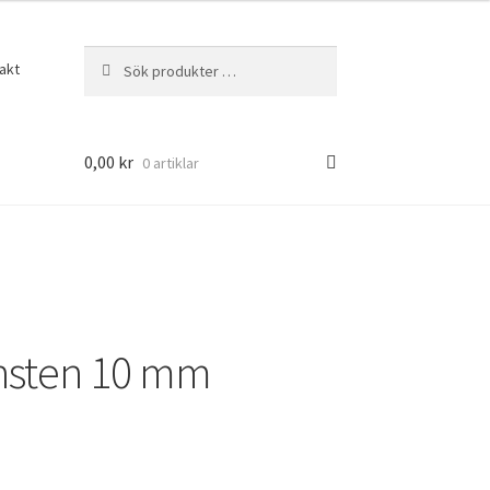
Sök
Sök
akt
efter:
0,00
kr
0 artiklar
nsten 10 mm