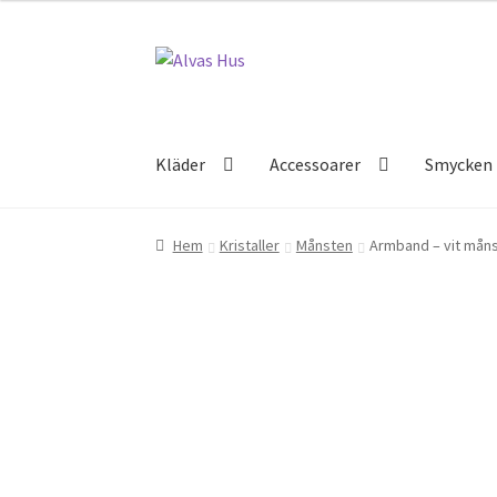
Hoppa
Hoppa
till
till
navigering
innehåll
Kläder
Accessoarer
Smycken
Hem
Kristaller
Månsten
Armband – vit mån