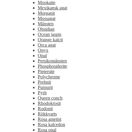
Mookaite
Mexikansk agat
Morganit
Mossagat
Månsten
Obsidian
Ocean jaspis
Orange kalcit
Orca agat
Onyx
Opal
Persikomånsten
Phosphosiderite
Pietersite
Polychrome
Prehnit
Purpurit
Pyrit
Queen conch
Rhodokrosit
Rodonit
Rökkvarts
Rosa ametist
Rosa kalcedon
Rosa opal