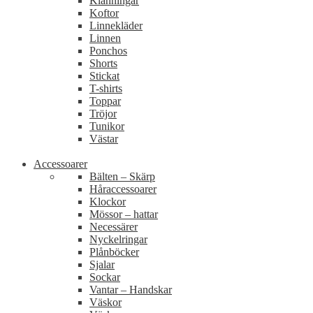
Klänningar
Koftor
Linnekläder
Linnen
Ponchos
Shorts
Stickat
T-shirts
Toppar
Tröjor
Tunikor
Västar
Accessoarer
Bälten – Skärp
Håraccessoarer
Klockor
Mössor – hattar
Necessärer
Nyckelringar
Plånböcker
Sjalar
Sockar
Vantar – Handskar
Väskor