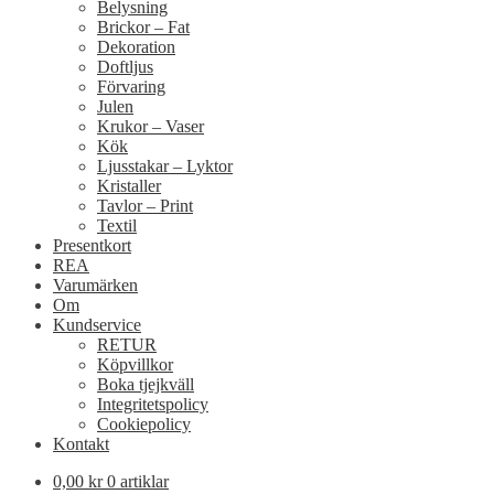
Belysning
Brickor – Fat
Dekoration
Doftljus
Förvaring
Julen
Krukor – Vaser
Kök
Ljusstakar – Lyktor
Kristaller
Tavlor – Print
Textil
Presentkort
REA
Varumärken
Om
Kundservice
RETUR
Köpvillkor
Boka tjejkväll
Integritetspolicy
Cookiepolicy
Kontakt
0,00
kr
0 artiklar