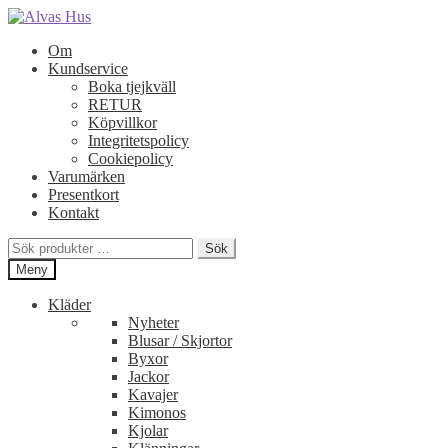
Hoppa
Hoppa
till
till
Om
navigering
innehåll
Kundservice
Boka tjejkväll
RETUR
Köpvillkor
Integritetspolicy
Cookiepolicy
Varumärken
Presentkort
Kontakt
Sök
Sök
efter:
Meny
Kläder
Nyheter
Blusar / Skjortor
Byxor
Jackor
Kavajer
Kimonos
Kjolar