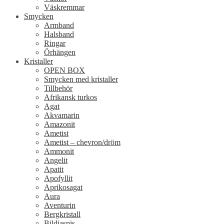
Väskremmar
Smycken
Armband
Halsband
Ringar
Örhängen
Kristaller
OPEN BOX
Smycken med kristaller
Tillbehör
Afrikansk turkos
Agat
Akvamarin
Amazonit
Ametist
Ametist – chevron/dröm
Ammonit
Angelit
Apatit
Apofyllit
Aprikosagat
Aura
Aventurin
Bergkristall
Bildjaspis