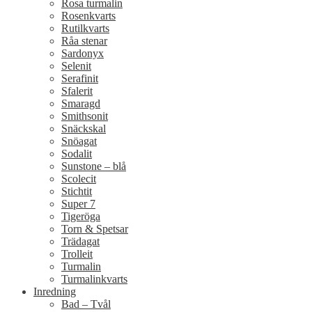
Rosa turmalin
Rosenkvarts
Rutilkvarts
Råa stenar
Sardonyx
Selenit
Serafinit
Sfalerit
Smaragd
Smithsonit
Snäckskal
Snöagat
Sodalit
Sunstone – blå
Scolecit
Stichtit
Super 7
Tigeröga
Torn & Spetsar
Trädagat
Trolleit
Turmalin
Turmalinkvarts
Inredning
Bad – Tvål