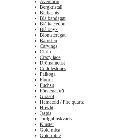
Aventurin
Bergkristall
Bildjaspis
Blå bandagat
Blå kalcedon
Blå onyx
Blomsteragat
Bärnsten
Carvings
Citrin
Crazy lace
Drömametist
Cuddlestones
Falköga
Fluorit
Fuchsit
Förstenat trä
Girasol
Hematoid / Fire quartz
Howlit
Jaspis
Jordgubbskvarts
Kluster
Gold mica
Gold rutile