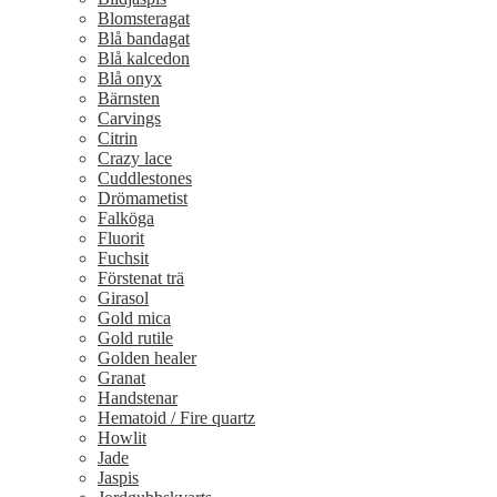
Blomsteragat
Blå bandagat
Blå kalcedon
Blå onyx
Bärnsten
Carvings
Citrin
Crazy lace
Cuddlestones
Drömametist
Falköga
Fluorit
Fuchsit
Förstenat trä
Girasol
Gold mica
Gold rutile
Golden healer
Granat
Handstenar
Hematoid / Fire quartz
Howlit
Jade
Jaspis