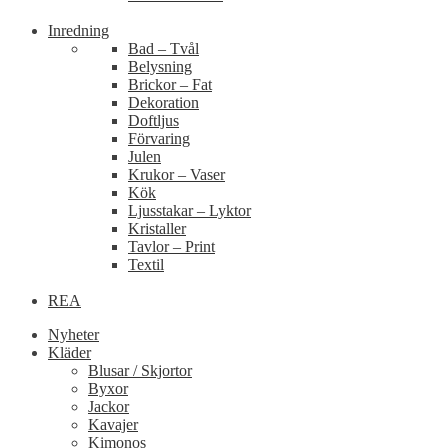
Inredning
Bad – Tvål
Belysning
Brickor – Fat
Dekoration
Doftljus
Förvaring
Julen
Krukor – Vaser
Kök
Ljusstakar – Lyktor
Kristaller
Tavlor – Print
Textil
REA
Nyheter
Kläder
Blusar / Skjortor
Byxor
Jackor
Kavajer
Kimonos