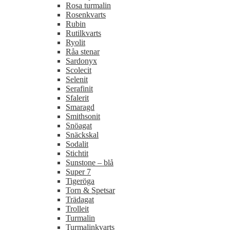
Rosa turmalin
Rosenkvarts
Rubin
Rutilkvarts
Ryolit
Råa stenar
Sardonyx
Scolecit
Selenit
Serafinit
Sfalerit
Smaragd
Smithsonit
Snöagat
Snäckskal
Sodalit
Stichtit
Sunstone – blå
Super 7
Tigeröga
Torn & Spetsar
Trädagat
Trolleit
Turmalin
Turmalinkvarts