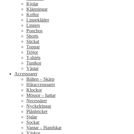
Kjolar
Klänningar
Koftor
Linnekläder
Linnen
Ponchos
Shorts
Stickat
Toppar
Tröjor
T-shirts
Tunikor
Västar
Accessoarer
Bälten – Skärp
Håraccessoarer
Klockor
Mössor – hattar
Necessärer
Nyckelringar
Plånböcker
Sjalar
Sockar
Vantar – Handskar
Väskor