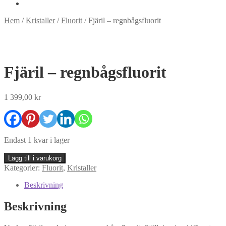
Hem
/
Kristaller
/
Fluorit
/
Fjäril – regnbågsfluorit
Fjäril – regnbågsfluorit
1 399,00
kr
Endast 1 kvar i lager
Fjäril
Lägg till i varukorg
-
Kategorier:
Fluorit
,
Kristaller
regnbågsfluorit
mängd
Beskrivning
Beskrivning