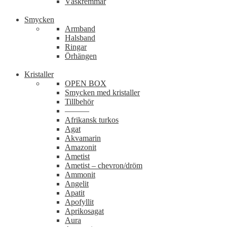
Väskremmar
Smycken
Armband
Halsband
Ringar
Örhängen
Kristaller
OPEN BOX
Smycken med kristaller
Tillbehör
———
Afrikansk turkos
Agat
Akvamarin
Amazonit
Ametist
Ametist – chevron/dröm
Ammonit
Angelit
Apatit
Apofyllit
Aprikosagat
Aura