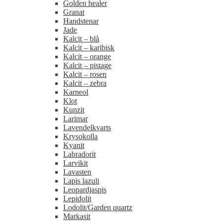
Golden healer
Granat
Handstenar
Jade
Kalcit – blå
Kalcit – karibisk
Kalcit – orange
Kalcit – pistage
Kalcit – rosen
Kalcit – zebra
Karneol
Klot
Kunzit
Larimar
Lavendelkvarts
Krysokolla
Kyanit
Labradorit
Larvikit
Lavasten
Lapis lazuli
Leopardjaspis
Lepidolit
Lodolit/Garden quartz
Markasit