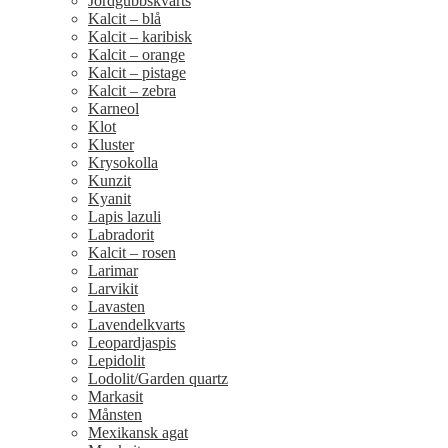
Jordgubbskvarts
Kalcit – blå
Kalcit – karibisk
Kalcit – orange
Kalcit – pistage
Kalcit – zebra
Karneol
Klot
Kluster
Krysokolla
Kunzit
Kyanit
Lapis lazuli
Labradorit
Kalcit – rosen
Larimar
Larvikit
Lavasten
Lavendelkvarts
Leopardjaspis
Lepidolit
Lodolit/Garden quartz
Markasit
Månsten
Mexikansk agat