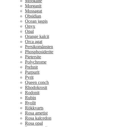
Mookaite
Morganit
Mossagat
Obsidian
Ocean jaspis
Onyx
Opal
Orange kalcit
Orca agat
Persikomånsten
Phosphosiderite
Pietersite
Polychrome
Prehnit
Purpurit
Pyrit
Queen conch
Rhodokrosit
Rodonit
Rubin
Ryolit
Rökkvarts
Rosa ametist
Rosa kalcedon
Rosa opal