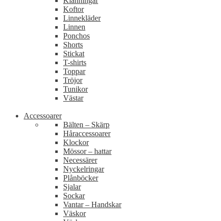
Klänningar
Koftor
Linnekläder
Linnen
Ponchos
Shorts
Stickat
T-shirts
Toppar
Tröjor
Tunikor
Västar
Accessoarer
Bälten – Skärp
Håraccessoarer
Klockor
Mössor – hattar
Necessärer
Nyckelringar
Plånböcker
Sjalar
Sockar
Vantar – Handskar
Väskor