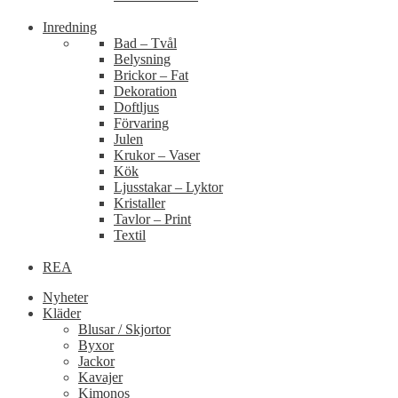
Inredning
Bad – Tvål
Belysning
Brickor – Fat
Dekoration
Doftljus
Förvaring
Julen
Krukor – Vaser
Kök
Ljusstakar – Lyktor
Kristaller
Tavlor – Print
Textil
REA
Nyheter
Kläder
Blusar / Skjortor
Byxor
Jackor
Kavajer
Kimonos