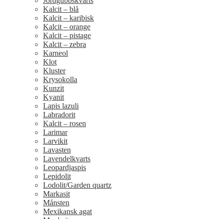
Jordgubbskvarts
Kalcit – blå
Kalcit – karibisk
Kalcit – orange
Kalcit – pistage
Kalcit – zebra
Karneol
Klot
Kluster
Krysokolla
Kunzit
Kyanit
Lapis lazuli
Labradorit
Kalcit – rosen
Larimar
Larvikit
Lavasten
Lavendelkvarts
Leopardjaspis
Lepidolit
Lodolit/Garden quartz
Markasit
Månsten
Mexikansk agat