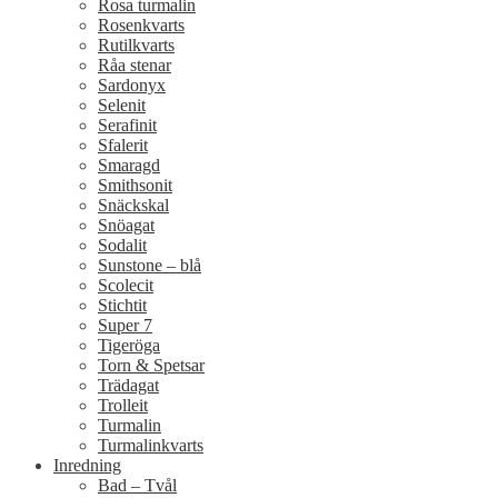
Rosa turmalin
Rosenkvarts
Rutilkvarts
Råa stenar
Sardonyx
Selenit
Serafinit
Sfalerit
Smaragd
Smithsonit
Snäckskal
Snöagat
Sodalit
Sunstone – blå
Scolecit
Stichtit
Super 7
Tigeröga
Torn & Spetsar
Trädagat
Trolleit
Turmalin
Turmalinkvarts
Inredning
Bad – Tvål