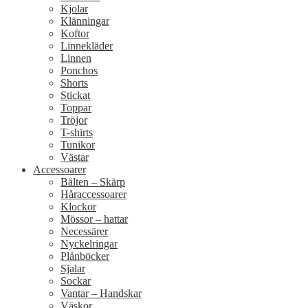
Kjolar
Klänningar
Koftor
Linnekläder
Linnen
Ponchos
Shorts
Stickat
Toppar
Tröjor
T-shirts
Tunikor
Västar
Accessoarer
Bälten – Skärp
Håraccessoarer
Klockor
Mössor – hattar
Necessärer
Nyckelringar
Plånböcker
Sjalar
Sockar
Vantar – Handskar
Väskor