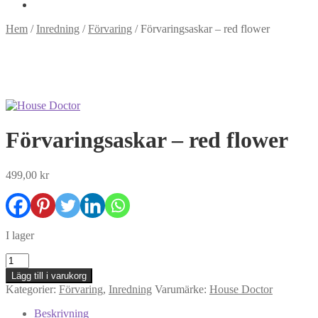
Hem
/
Inredning
/
Förvaring
/
Förvaringsaskar – red flower
Förvaringsaskar – red flower
499,00
kr
I lager
Förvaringsaskar
-
Lägg till i varukorg
red
Kategorier:
Förvaring
,
Inredning
Varumärke:
House Doctor
flower
mängd
Beskrivning