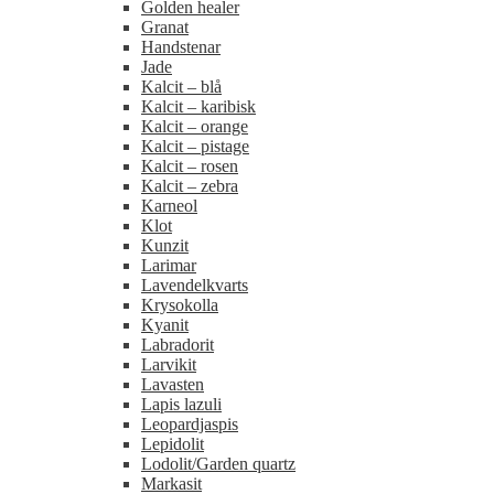
Golden healer
Granat
Handstenar
Jade
Kalcit – blå
Kalcit – karibisk
Kalcit – orange
Kalcit – pistage
Kalcit – rosen
Kalcit – zebra
Karneol
Klot
Kunzit
Larimar
Lavendelkvarts
Krysokolla
Kyanit
Labradorit
Larvikit
Lavasten
Lapis lazuli
Leopardjaspis
Lepidolit
Lodolit/Garden quartz
Markasit