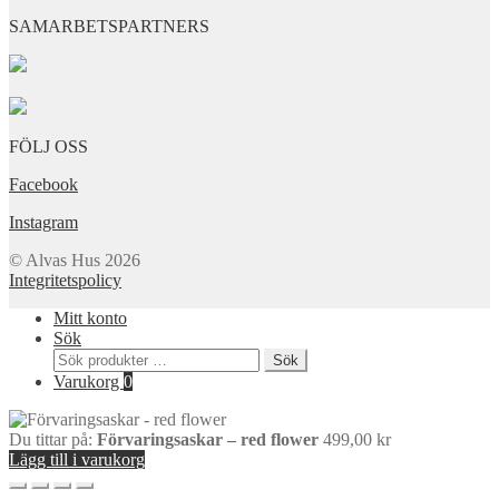
SAMARBETSPARTNERS
FÖLJ OSS
Facebook
Instagram
© Alvas Hus 2026
Integritetspolicy
Mitt konto
Sök
Sök
Sök
efter:
Varukorg
0
Du tittar på:
Förvaringsaskar – red flower
499,00
kr
Lägg till i varukorg