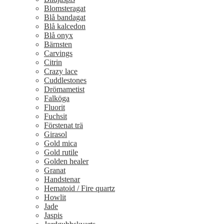
Blomsteragat
Blå bandagat
Blå kalcedon
Blå onyx
Bärnsten
Carvings
Citrin
Crazy lace
Cuddlestones
Drömametist
Falköga
Fluorit
Fuchsit
Förstenat trä
Girasol
Gold mica
Gold rutile
Golden healer
Granat
Handstenar
Hematoid / Fire quartz
Howlit
Jade
Jaspis