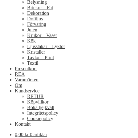
Belysning
Brickor – Fat
Dekoration
Doftljus
Förvaring
Julen
Krukor – Vaser
Kök
Ljusstakar – Lyktor
Kristaller
Tavlor – Print
Textil
Presentkort
REA
Varumärken
Om
Kundservice
RETUR
Köpvillkor
Boka tjejkväll
Integritetspolicy
Cookiepolicy
Kontakt
0,00
kr
0 artiklar