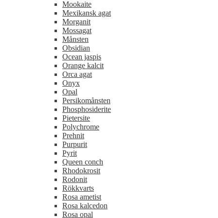
Mookaite
Mexikansk agat
Morganit
Mossagat
Månsten
Obsidian
Ocean jaspis
Orange kalcit
Orca agat
Onyx
Opal
Persikomånsten
Phosphosiderite
Pietersite
Polychrome
Prehnit
Purpurit
Pyrit
Queen conch
Rhodokrosit
Rodonit
Rökkvarts
Rosa ametist
Rosa kalcedon
Rosa opal