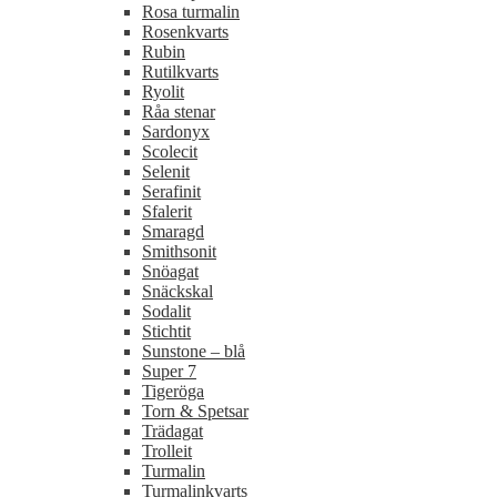
Rosa turmalin
Rosenkvarts
Rubin
Rutilkvarts
Ryolit
Råa stenar
Sardonyx
Scolecit
Selenit
Serafinit
Sfalerit
Smaragd
Smithsonit
Snöagat
Snäckskal
Sodalit
Stichtit
Sunstone – blå
Super 7
Tigeröga
Torn & Spetsar
Trädagat
Trolleit
Turmalin
Turmalinkvarts