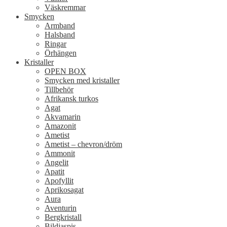
Väskremmar
Smycken
Armband
Halsband
Ringar
Örhängen
Kristaller
OPEN BOX
Smycken med kristaller
Tillbehör
Afrikansk turkos
Agat
Akvamarin
Amazonit
Ametist
Ametist – chevron/dröm
Ammonit
Angelit
Apatit
Apofyllit
Aprikosagat
Aura
Aventurin
Bergkristall
Bildjaspis