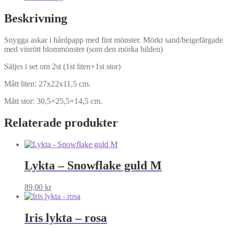
Beskrivning
Snygga askar i hårdpapp med fint mönster. Mörkt sand/beigefärgade
med vinrött blommönster (som den mörka bilden)
Säljes i set om 2st (1st liten+1st stor)
Mått liten: 27x22x11,5 cm.
Mått stor: 30,5×25,5×14,5 cm.
Relaterade produkter
Lykta – Snowflake guld M
89,00
kr
Iris lykta – rosa