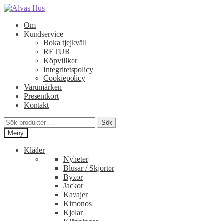
Hoppa
Hoppa
till
till
Om
navigering
innehåll
Kundservice
Boka tjejkväll
RETUR
Köpvillkor
Integritetspolicy
Cookiepolicy
Varumärken
Presentkort
Kontakt
Sök
Sök
efter:
Meny
Kläder
Nyheter
Blusar / Skjortor
Byxor
Jackor
Kavajer
Kimonos
Kjolar