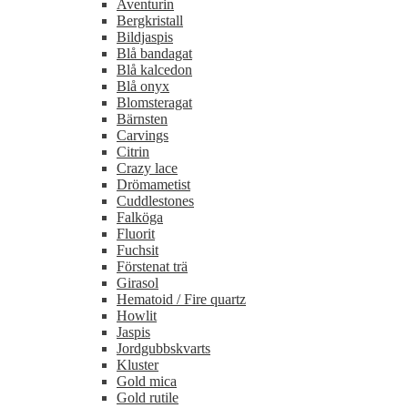
Aventurin
Bergkristall
Bildjaspis
Blå bandagat
Blå kalcedon
Blå onyx
Blomsteragat
Bärnsten
Carvings
Citrin
Crazy lace
Drömametist
Cuddlestones
Falköga
Fluorit
Fuchsit
Förstenat trä
Girasol
Hematoid / Fire quartz
Howlit
Jaspis
Jordgubbskvarts
Kluster
Gold mica
Gold rutile