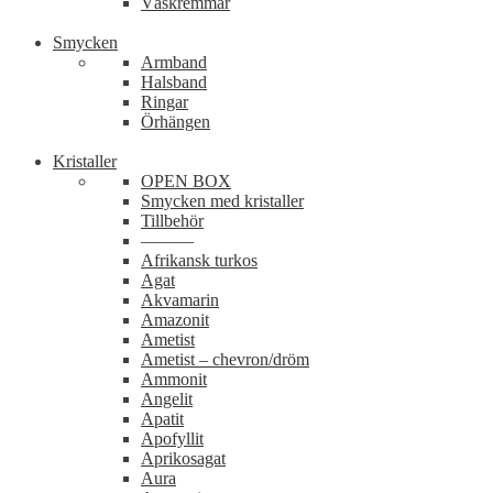
Väskremmar
Smycken
Armband
Halsband
Ringar
Örhängen
Kristaller
OPEN BOX
Smycken med kristaller
Tillbehör
———
Afrikansk turkos
Agat
Akvamarin
Amazonit
Ametist
Ametist – chevron/dröm
Ammonit
Angelit
Apatit
Apofyllit
Aprikosagat
Aura