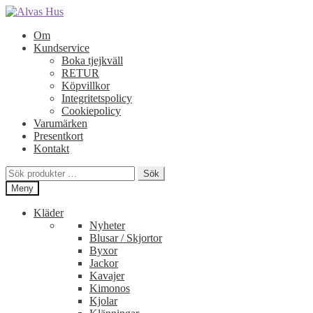
Hoppa
Hoppa
till
till
Om
navigering
innehåll
Kundservice
Boka tjejkväll
RETUR
Köpvillkor
Integritetspolicy
Cookiepolicy
Varumärken
Presentkort
Kontakt
Sök
Sök
efter:
Meny
Kläder
Nyheter
Blusar / Skjortor
Byxor
Jackor
Kavajer
Kimonos
Kjolar