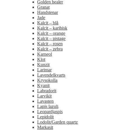
Golden healer
Granat
Handstenar
Jade
Kalcit – blå
Kalcit – karibisk
Kalcit – orange
Kalcit – pistage
Kalcit – rosen
Kalcit – zebra
Karneol
Klot
Kunzit
Larimar
Lavendelkvarts
Krysokolla
Kyanit
Labradorit
Larvikit
Lavasten
Lapis lazuli
Leopardjaspis
Lepidolit
Lodolit/Garden quartz
Markasit