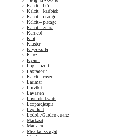
Jordgubbskvarts
Kalcit – blå
Kalcit – karibisk
Kalcit – orange
Kalcit – pistage
Kalcit – zebra
Karneol
Klot
Kluster
Krysokolla
Kunzit
Kyanit
Lapis lazuli
Labradorit
Kalcit – rosen
Larimar
Larvikit
Lavasten
Lavendelkvarts
Leopardjaspis
Lepidolit
Lodolit/Garden quartz
Markasit
Månsten
Mexikansk agat