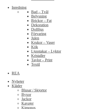
Inredning
Bad – Tvål
Belysning
Brickor – Fat
Dekoration
Doftljus
Förvaring
Julen
Krukor – Vaser
Kök
Ljusstakar – Lyktor
Kristaller
Tavlor – Print
Textil
REA
Nyheter
Kläder
Blusar / Skjortor
Byxor
Jackor
Kavajer
Kimonos