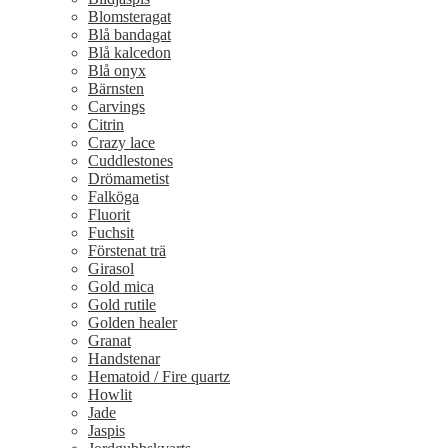
Blomsteragat
Blå bandagat
Blå kalcedon
Blå onyx
Bärnsten
Carvings
Citrin
Crazy lace
Cuddlestones
Drömametist
Falköga
Fluorit
Fuchsit
Förstenat trä
Girasol
Gold mica
Gold rutile
Golden healer
Granat
Handstenar
Hematoid / Fire quartz
Howlit
Jade
Jaspis