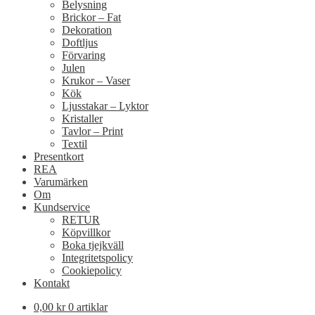
Belysning
Brickor – Fat
Dekoration
Doftljus
Förvaring
Julen
Krukor – Vaser
Kök
Ljusstakar – Lyktor
Kristaller
Tavlor – Print
Textil
Presentkort
REA
Varumärken
Om
Kundservice
RETUR
Köpvillkor
Boka tjejkväll
Integritetspolicy
Cookiepolicy
Kontakt
0,00
kr
0 artiklar