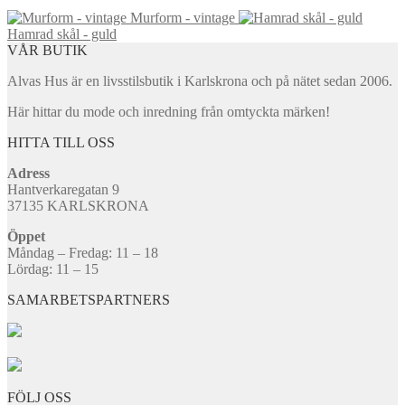
249,00 kr
Murform - vintage
till
Hamrad skål - guld
289,00 kr
VÅR BUTIK
Alvas Hus är en livsstilsbutik i Karlskrona och på nätet sedan 2006.
Här hittar du mode och inredning från omtyckta märken!
HITTA TILL OSS
Adress
Hantverkaregatan 9
37135 KARLSKRONA
Öppet
Måndag – Fredag: 11 – 18
Lördag: 11 – 15
SAMARBETSPARTNERS
FÖLJ OSS