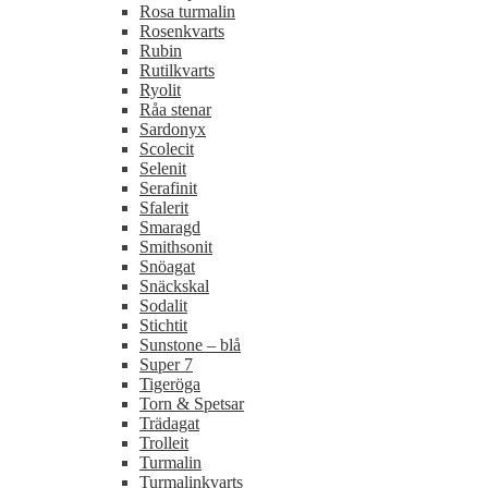
Rosa turmalin
Rosenkvarts
Rubin
Rutilkvarts
Ryolit
Råa stenar
Sardonyx
Scolecit
Selenit
Serafinit
Sfalerit
Smaragd
Smithsonit
Snöagat
Snäckskal
Sodalit
Stichtit
Sunstone – blå
Super 7
Tigeröga
Torn & Spetsar
Trädagat
Trolleit
Turmalin
Turmalinkvarts