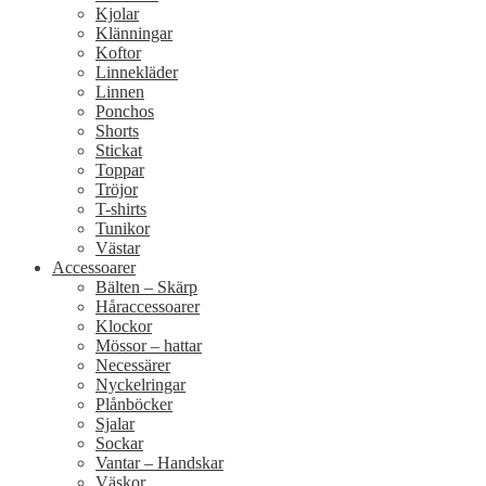
Kjolar
Klänningar
Koftor
Linnekläder
Linnen
Ponchos
Shorts
Stickat
Toppar
Tröjor
T-shirts
Tunikor
Västar
Accessoarer
Bälten – Skärp
Håraccessoarer
Klockor
Mössor – hattar
Necessärer
Nyckelringar
Plånböcker
Sjalar
Sockar
Vantar – Handskar
Väskor