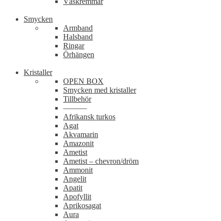
Väskremmar
Smycken
Armband
Halsband
Ringar
Örhängen
Kristaller
OPEN BOX
Smycken med kristaller
Tillbehör
———
Afrikansk turkos
Agat
Akvamarin
Amazonit
Ametist
Ametist – chevron/dröm
Ammonit
Angelit
Apatit
Apofyllit
Aprikosagat
Aura