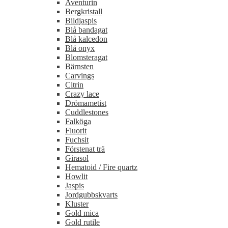
Aventurin
Bergkristall
Bildjaspis
Blå bandagat
Blå kalcedon
Blå onyx
Blomsteragat
Bärnsten
Carvings
Citrin
Crazy lace
Drömametist
Cuddlestones
Falköga
Fluorit
Fuchsit
Förstenat trä
Girasol
Hematoid / Fire quartz
Howlit
Jaspis
Jordgubbskvarts
Kluster
Gold mica
Gold rutile