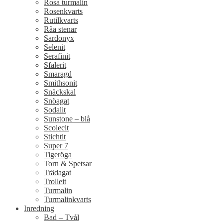
Rosa turmalin
Rosenkvarts
Rutilkvarts
Råa stenar
Sardonyx
Selenit
Serafinit
Sfalerit
Smaragd
Smithsonit
Snäckskal
Snöagat
Sodalit
Sunstone – blå
Scolecit
Stichtit
Super 7
Tigeröga
Torn & Spetsar
Trädagat
Trolleit
Turmalin
Turmalinkvarts
Inredning
Bad – Tvål