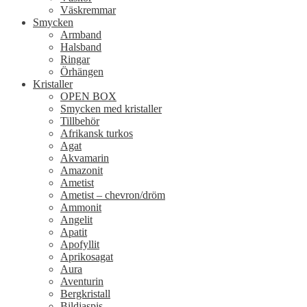
Väskremmar
Smycken
Armband
Halsband
Ringar
Örhängen
Kristaller
OPEN BOX
Smycken med kristaller
Tillbehör
Afrikansk turkos
Agat
Akvamarin
Amazonit
Ametist
Ametist – chevron/dröm
Ammonit
Angelit
Apatit
Apofyllit
Aprikosagat
Aura
Aventurin
Bergkristall
Bildjaspis