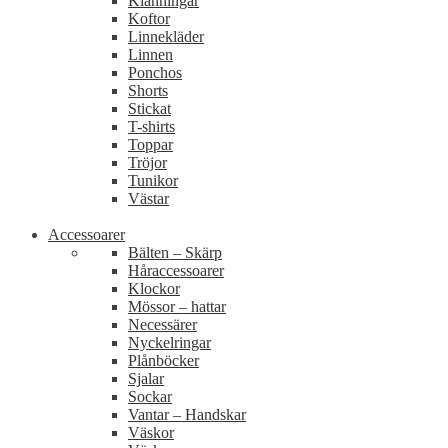
Klänningar
Koftor
Linnekläder
Linnen
Ponchos
Shorts
Stickat
T-shirts
Toppar
Tröjor
Tunikor
Västar
Accessoarer
Bälten – Skärp
Håraccessoarer
Klockor
Mössor – hattar
Necessärer
Nyckelringar
Plånböcker
Sjalar
Sockar
Vantar – Handskar
Väskor