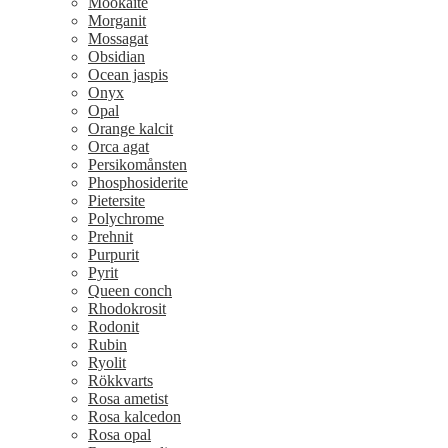
Mookaite
Morganit
Mossagat
Obsidian
Ocean jaspis
Onyx
Opal
Orange kalcit
Orca agat
Persikomånsten
Phosphosiderite
Pietersite
Polychrome
Prehnit
Purpurit
Pyrit
Queen conch
Rhodokrosit
Rodonit
Rubin
Ryolit
Rökkvarts
Rosa ametist
Rosa kalcedon
Rosa opal