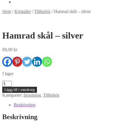
Hem
/
Kristaller
/
Tillbehör
/
Hamrad skål – silver
Hamrad skål – silver
69,00
kr
I lager
Hamrad
skål
Lägg till i varukorg
-
Kategorier:
Inredning
,
Tillbehör
silver
mängd
Beskrivning
Beskrivning