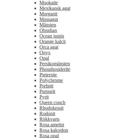
Mookaite
Mexikansk agat
Morganit
Mossagat
Månsten
Obsidian
Ocean jaspis
Orange kalcit
Orca agat
Onyx
Opal
Persikomånsten
Phosphosiderite
Pietersite
Polychrome
Prehnit
Purpurit
Pyrit
Queen conch
Rhodokrosit
Rodonit
Rökkvarts
Rosa ametist
Rosa kalcedon
Rosa opal