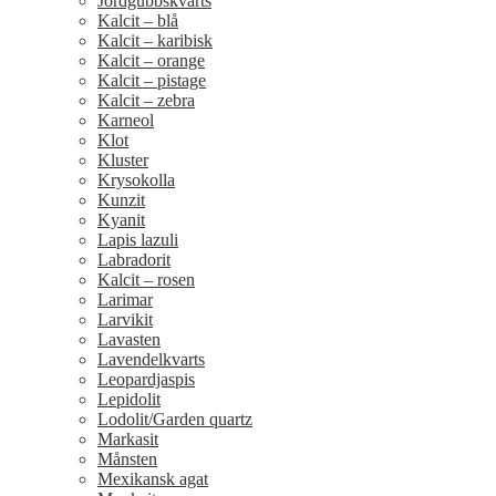
Jordgubbskvarts
Kalcit – blå
Kalcit – karibisk
Kalcit – orange
Kalcit – pistage
Kalcit – zebra
Karneol
Klot
Kluster
Krysokolla
Kunzit
Kyanit
Lapis lazuli
Labradorit
Kalcit – rosen
Larimar
Larvikit
Lavasten
Lavendelkvarts
Leopardjaspis
Lepidolit
Lodolit/Garden quartz
Markasit
Månsten
Mexikansk agat