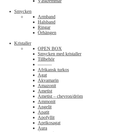
Väskremmar
Smycken
Armband
Halsband
Ringar
Örhängen
Kristaller
OPEN BOX
Smycken med kristaller
Tillbehör
———
Afrikansk turkos
Agat
Akvamarin
Amazonit
Ametist
Ametist – chevron/dröm
Ammonit
Angelit
Apatit
Apofyllit
Aprikosagat
Aura