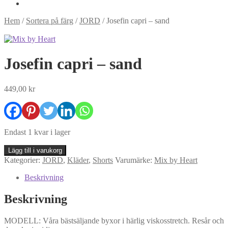
Hem
/
Sortera på färg
/
JORD
/
Josefin capri – sand
Josefin capri – sand
449,00
kr
Endast 1 kvar i lager
Josefin
Lägg till i varukorg
capri
Kategorier:
JORD
,
Kläder
,
Shorts
Varumärke:
Mix by Heart
-
sand
Beskrivning
mängd
Beskrivning
MODELL: Våra bästsäljande byxor i härlig viskosstretch. Resår och