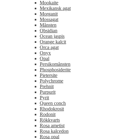
Mookaite
Mexikansk agat
Morganit
Mossagat
Månsten
Obsidian
Ocean jaspis
Orange kalcit
Orca agat
Onyx
Opal
Persikomånsten
Phosphosiderite
Pietersite
Polychrome
Prehnit
Purpurit
Pyrit
Queen conch
Rhodokrosit
Rodonit
Rökkvarts
Rosa ametist
Rosa kalcedon
Rosa opal