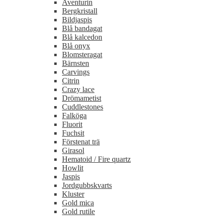
Aventurin
Bergkristall
Bildjaspis
Blå bandagat
Blå kalcedon
Blå onyx
Blomsteragat
Bärnsten
Carvings
Citrin
Crazy lace
Drömametist
Cuddlestones
Falköga
Fluorit
Fuchsit
Förstenat trä
Girasol
Hematoid / Fire quartz
Howlit
Jaspis
Jordgubbskvarts
Kluster
Gold mica
Gold rutile