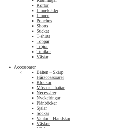
Klänningar
Koftor
Linnekläder
Linnen
Ponchos
Shorts
Stickat
T-shirts
Toppar
Tröjor
Tunikor
Västar
Accessoarer
Bälten – Skärp
Håraccessoarer
Klockor
Mössor – hattar
Necessärer
Nyckelringar
Plånböcker
Sjalar
Sockar
Vantar – Handskar
Väskor