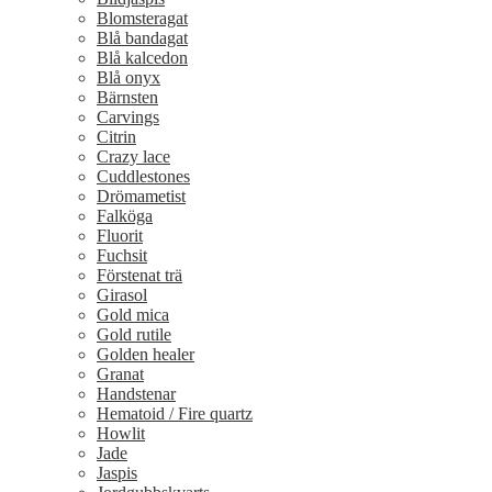
Blomsteragat
Blå bandagat
Blå kalcedon
Blå onyx
Bärnsten
Carvings
Citrin
Crazy lace
Cuddlestones
Drömametist
Falköga
Fluorit
Fuchsit
Förstenat trä
Girasol
Gold mica
Gold rutile
Golden healer
Granat
Handstenar
Hematoid / Fire quartz
Howlit
Jade
Jaspis