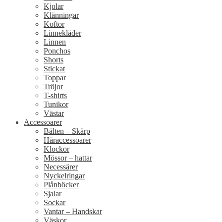
Kjolar
Klänningar
Koftor
Linnekläder
Linnen
Ponchos
Shorts
Stickat
Toppar
Tröjor
T-shirts
Tunikor
Västar
Accessoarer
Bälten – Skärp
Håraccessoarer
Klockor
Mössor – hattar
Necessärer
Nyckelringar
Plånböcker
Sjalar
Sockar
Vantar – Handskar
Väskor