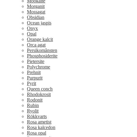
Mookaite
Morganit
Mossagat
Obsidian
Ocean jaspis
Onyx
Opal
Orange kalcit
Orca agat
Persikomånsten
Phosphosiderite
Pietersite
Polychrome
Prehnit
Purpurit
Pyrit
Queen conch
Rhodokrosit
Rodonit
Rubin
Ryolit
Rökkvarts
Rosa ametist
Rosa kalcedon
Rosa opal