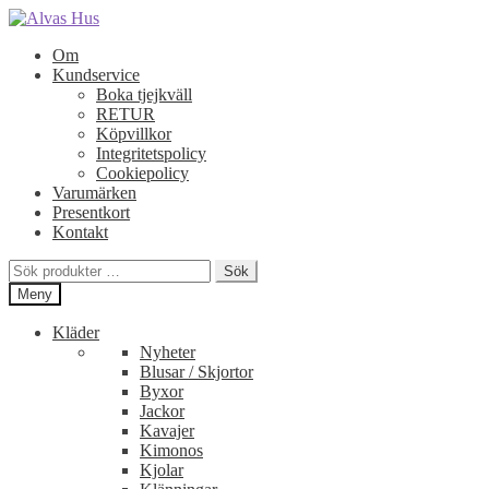
Hoppa
Hoppa
till
till
Om
navigering
innehåll
Kundservice
Boka tjejkväll
RETUR
Köpvillkor
Integritetspolicy
Cookiepolicy
Varumärken
Presentkort
Kontakt
Sök
Sök
efter:
Meny
Kläder
Nyheter
Blusar / Skjortor
Byxor
Jackor
Kavajer
Kimonos
Kjolar