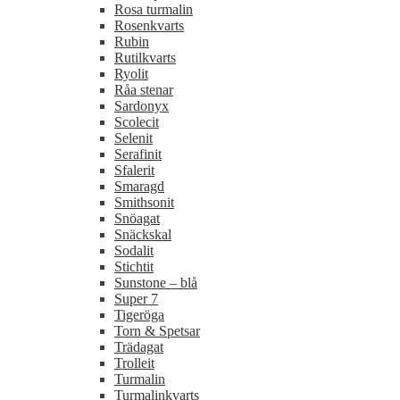
Rosa turmalin
Rosenkvarts
Rubin
Rutilkvarts
Ryolit
Råa stenar
Sardonyx
Scolecit
Selenit
Serafinit
Sfalerit
Smaragd
Smithsonit
Snöagat
Snäckskal
Sodalit
Stichtit
Sunstone – blå
Super 7
Tigeröga
Torn & Spetsar
Trädagat
Trolleit
Turmalin
Turmalinkvarts