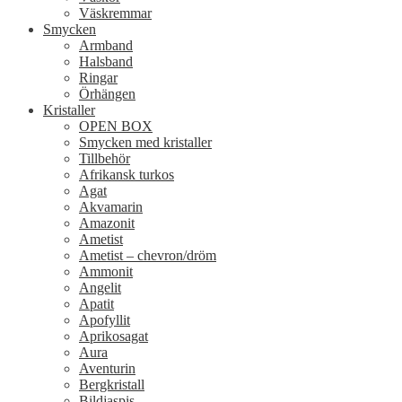
Väskremmar
Smycken
Armband
Halsband
Ringar
Örhängen
Kristaller
OPEN BOX
Smycken med kristaller
Tillbehör
Afrikansk turkos
Agat
Akvamarin
Amazonit
Ametist
Ametist – chevron/dröm
Ammonit
Angelit
Apatit
Apofyllit
Aprikosagat
Aura
Aventurin
Bergkristall
Bildjaspis