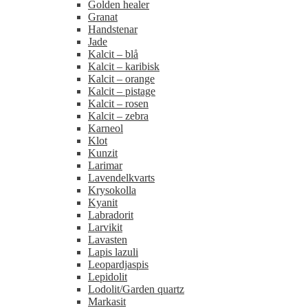
Golden healer
Granat
Handstenar
Jade
Kalcit – blå
Kalcit – karibisk
Kalcit – orange
Kalcit – pistage
Kalcit – rosen
Kalcit – zebra
Karneol
Klot
Kunzit
Larimar
Lavendelkvarts
Krysokolla
Kyanit
Labradorit
Larvikit
Lavasten
Lapis lazuli
Leopardjaspis
Lepidolit
Lodolit/Garden quartz
Markasit