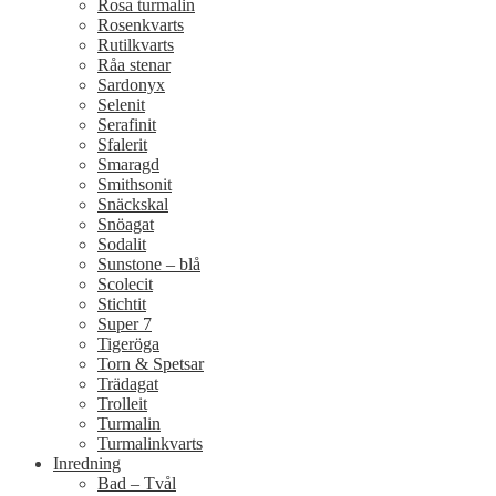
Rosa turmalin
Rosenkvarts
Rutilkvarts
Råa stenar
Sardonyx
Selenit
Serafinit
Sfalerit
Smaragd
Smithsonit
Snäckskal
Snöagat
Sodalit
Sunstone – blå
Scolecit
Stichtit
Super 7
Tigeröga
Torn & Spetsar
Trädagat
Trolleit
Turmalin
Turmalinkvarts
Inredning
Bad – Tvål