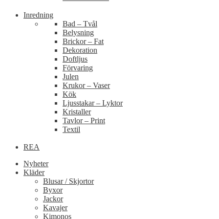
Inredning
Bad – Tvål
Belysning
Brickor – Fat
Dekoration
Doftljus
Förvaring
Julen
Krukor – Vaser
Kök
Ljusstakar – Lyktor
Kristaller
Tavlor – Print
Textil
REA
Nyheter
Kläder
Blusar / Skjortor
Byxor
Jackor
Kavajer
Kimonos