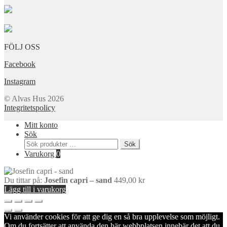
FÖLJ OSS
Facebook
Instagram
© Alvas Hus 2026
Integritetspolicy
Mitt konto
Sök
Sök
Sök
efter:
Varukorg
0
Du tittar på:
Josefin capri – sand
449,00
kr
Lägg till i varukorg
Vi använder cookies för att ge dig en så bra upplevelse som möjligt.
Om du fortsätter att använda den här webbplatsen innebär det att du