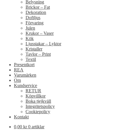
Belysning
Brickor – Fat
Dekoration
Doftljus
Förvaring
Julen
Krukor – Vaser
Kök
Ljusstakar – Lyktor
Kristaller
Tavlor – Print
Textil
Presentkort
REA
Varumärken
Om
Kundservice
RETUR
Köpvillkor
Boka tjejkväll
Integritetspolicy
Cookiepolicy
Kontakt
0,00
kr
0 artiklar