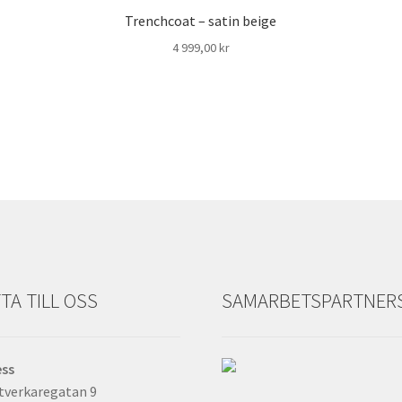
Trenchcoat – satin beige
4 999,00
kr
TA TILL OSS
SAMARBETSPARTNER
ess
tverkaregatan 9