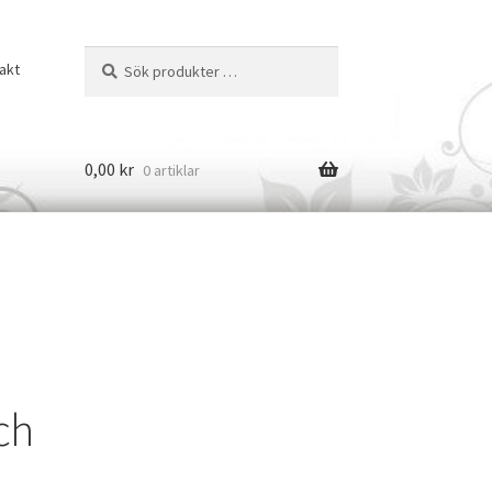
Sök
Sök
akt
efter:
0,00
kr
0 artiklar
ch