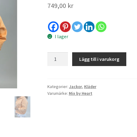
749,00
kr
I lager
Katya
Lägg till i varukorg
jacket
-
peach
mängd
Kategorier:
Jackor
,
Kläder
Varumärke:
Mix by Heart