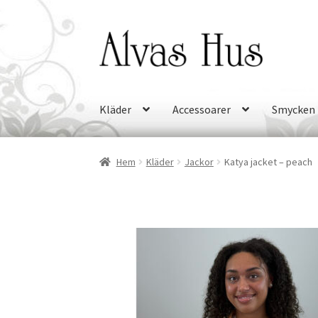
Hoppa
Hoppa
till
till
navigering
innehåll
Kläder
Accessoarer
Smycken
Hem
Kläder
Jackor
Katya jacket – peach