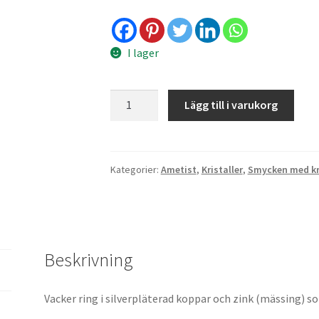
I lager
Pläterad
Lägg till i varukorg
ring
-
ametist
5
Kategorier:
Ametist
,
Kristaller
,
Smycken med kri
mängd
Beskrivning
Vacker ring i silverpläterad koppar och zink (mässing) som