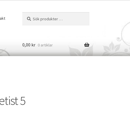
Sök
Sök
akt
efter:
0,00
kr
0 artiklar
tist 5