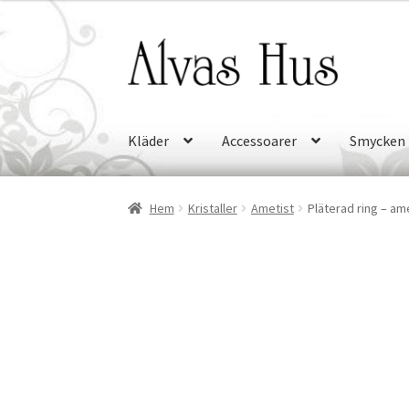
Hoppa
Hoppa
till
till
navigering
innehåll
Kläder
Accessoarer
Smycken
Hem
Kristaller
Ametist
Pläterad ring – ame