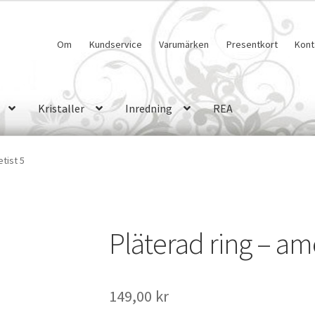
Om
Kundservice
Varumärken
Presentkort
Kont
Kristaller
Inredning
REA
tist 5
Pläterad ring – ame
149,00
kr