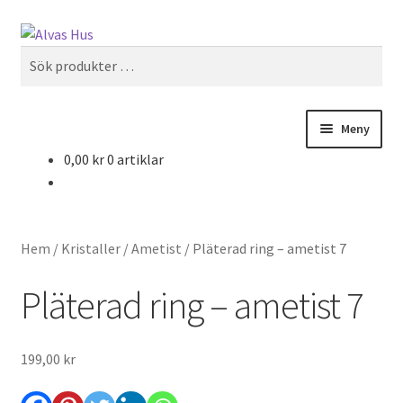
Hoppa
Hoppa
Sök
till
till
Sök
navigering
innehåll
efter:
Meny
0,00
kr
0 artiklar
Hem
/
Kristaller
/
Ametist
/
Pläterad ring – ametist 7
Pläterad ring – ametist 7
199,00
kr