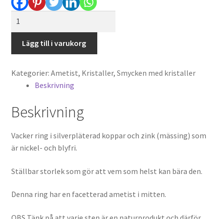
Pläterad
ring
-
Lägg till i varukorg
ametist
7
Kategorier:
Ametist
,
Kristaller
,
Smycken med kristaller
mängd
Beskrivning
Beskrivning
Vacker ring i silverpläterad koppar och zink (mässing) som
är nickel- och blyfri.
Ställbar storlek som gör att vem som helst kan bära den.
Denna ring har en facetterad ametist i mitten.
OBS Tänk på att varje sten är en naturprodukt och därför