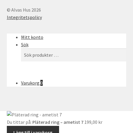
© Alvas Hus 2026
Integritetspolicy
Mitt konto
Sök
Sök
Sök
efter:
Varukorg
0
Du tittar på:
Pläterad ring – ametist 7
199,00
kr
Lägg till i varukorg