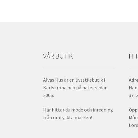
VÅR BUTIK
HIT
Alvas Hus är en livsstilsbutik i
Adr
Karlskrona och på nätet sedan
Han
2006.
371
Här hittar du mode och inredning
Öpp
från omtyckta märken!
Månd
Lörd