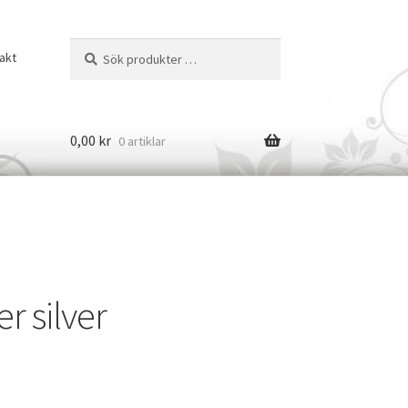
Sök
Sök
akt
efter:
0,00
kr
0 artiklar
r silver