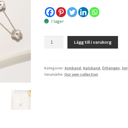
I lager
Smyckesset
Lägg till i varukorg
-
clover
silver
mängd
Kategorier:
Armband
,
Halsband
,
Örhängen
,
Sm
Varumärke:
Our own collection