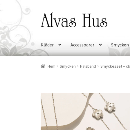
Hoppa
Hoppa
till
till
navigering
innehåll
Kläder
Accessoarer
Smycken
Hem
Smycken
Halsband
Smyckesset – clo