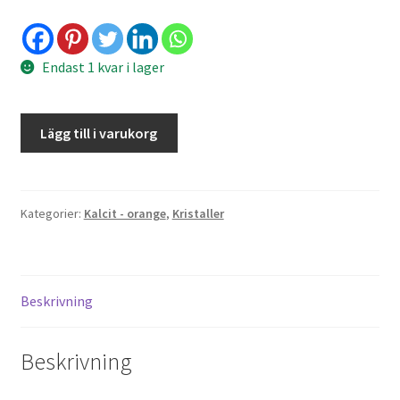
Endast 1 kvar i lager
Worrystone
Lägg till i varukorg
ndera
-
ermeny
orange
kalcit
mängd
Kategorier:
Kalcit - orange
,
Kristaller
Beskrivning
Beskrivning