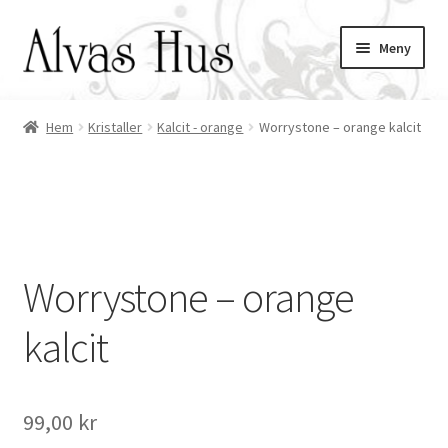
Hoppa
Hoppa
Meny
till
till
navigering
innehåll
Hem
Kristaller
Kalcit - orange
Worrystone – orange kalcit
ndera
ermeny
ndera
ermeny
ndera
ermeny
Worrystone – orange
ndera
ermeny
kalcit
ndera
ermeny
99,00
kr