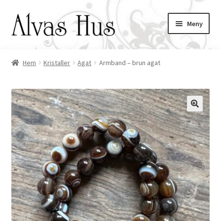
Hoppa
Hoppa
Meny
till
till
navigering
innehåll
Hem
Kristaller
Agat
Armband – brun agat
ndera
ermeny
ndera
ermeny
🔍
ndera
ermeny
ndera
ermeny
ndera
ermeny