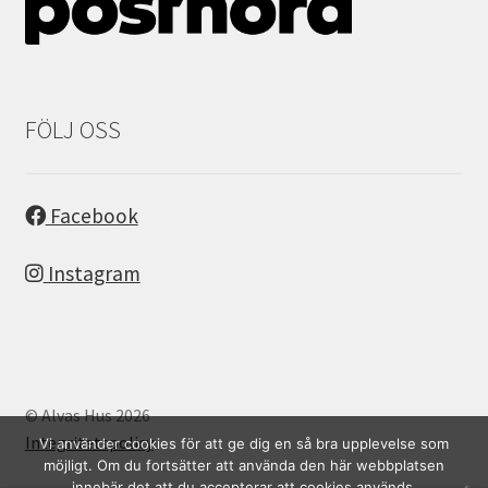
FÖLJ OSS
Facebook
Instagram
© Alvas Hus 2026
Integritetspolicy
Vi använder cookies för att ge dig en så bra upplevelse som
möjligt. Om du fortsätter att använda den här webbplatsen
innebär det att du accepterar att cookies används.