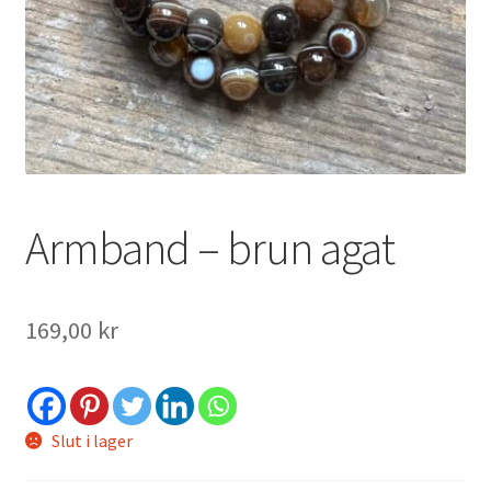
ndera
ermeny
Armband – brun agat
169,00
kr
Slut i lager