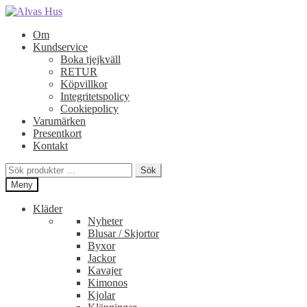
Hoppa
Hoppa
till
till
Om
navigering
innehåll
Kundservice
Boka tjejkväll
RETUR
Köpvillkor
Integritetspolicy
Cookiepolicy
Varumärken
Presentkort
Kontakt
Sök
Sök
efter:
Meny
Kläder
Nyheter
Blusar / Skjortor
Byxor
Jackor
Kavajer
Kimonos
Kjolar