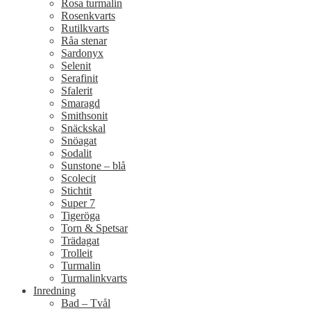
Rosa turmalin
Rosenkvarts
Rutilkvarts
Råa stenar
Sardonyx
Selenit
Serafinit
Sfalerit
Smaragd
Smithsonit
Snäckskal
Snöagat
Sodalit
Sunstone – blå
Scolecit
Stichtit
Super 7
Tigeröga
Torn & Spetsar
Trädagat
Trolleit
Turmalin
Turmalinkvarts
Inredning
Bad – Tvål