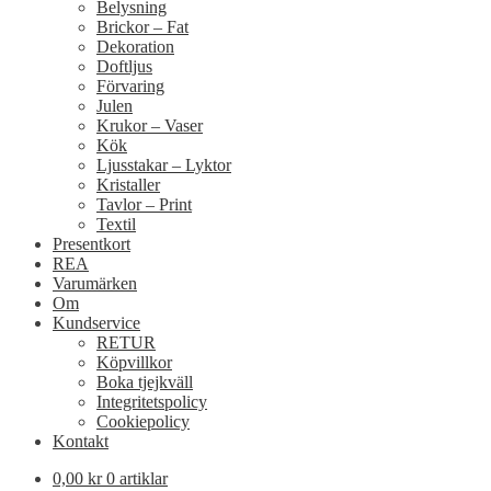
Belysning
Brickor – Fat
Dekoration
Doftljus
Förvaring
Julen
Krukor – Vaser
Kök
Ljusstakar – Lyktor
Kristaller
Tavlor – Print
Textil
Presentkort
REA
Varumärken
Om
Kundservice
RETUR
Köpvillkor
Boka tjejkväll
Integritetspolicy
Cookiepolicy
Kontakt
0,00
kr
0 artiklar