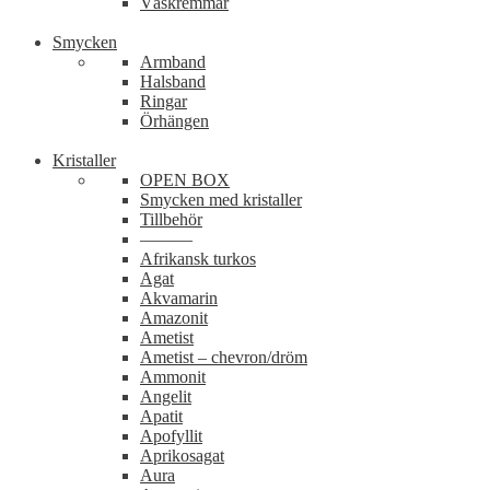
Väskremmar
Smycken
Armband
Halsband
Ringar
Örhängen
Kristaller
OPEN BOX
Smycken med kristaller
Tillbehör
———
Afrikansk turkos
Agat
Akvamarin
Amazonit
Ametist
Ametist – chevron/dröm
Ammonit
Angelit
Apatit
Apofyllit
Aprikosagat
Aura