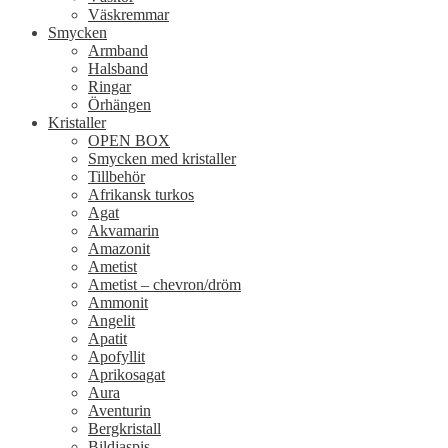
Väskremmar
Smycken
Armband
Halsband
Ringar
Örhängen
Kristaller
OPEN BOX
Smycken med kristaller
Tillbehör
Afrikansk turkos
Agat
Akvamarin
Amazonit
Ametist
Ametist – chevron/dröm
Ammonit
Angelit
Apatit
Apofyllit
Aprikosagat
Aura
Aventurin
Bergkristall
Bildjaspis