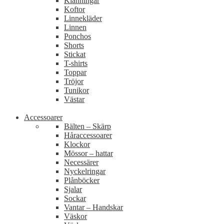
Klänningar
Koftor
Linnekläder
Linnen
Ponchos
Shorts
Stickat
T-shirts
Toppar
Tröjor
Tunikor
Västar
Accessoarer
Bälten – Skärp
Håraccessoarer
Klockor
Mössor – hattar
Necessärer
Nyckelringar
Plånböcker
Sjalar
Sockar
Vantar – Handskar
Väskor