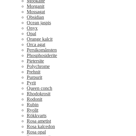
Mookaite
Morganit
Mossagat
Obsidian
Ocean jaspis
Onyx
Opal
Orange kalcit
Orca agat
Persikomånsten
Phosphosiderite
Pietersite
Polychrome
Prehnit
Purpurit
Pyrit
Queen conch
Rhodokrosit
Rodonit
Rubin
Ryolit
Rökkvarts
Rosa ametist
Rosa kalcedon
Rosa opal