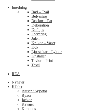
Inredning
Bad – Tvål
Belysning
Brickor – Fat
Dekoration
Doftljus
Förvaring
Julen
Krukor – Vaser
Kök
Ljusstakar – Lyktor
Kristaller
Tavlor – Print
Textil
REA
Nyheter
Kläder
Blusar / Skjortor
Byxor
Jackor
Kavajer
Kimonos