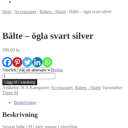
Hem
/
Accessoarer
/
Bälten - Skärp
/
Bälte – ögla svart silver
Bälte – ögla svart silver
299,00
kr
Storlek
Rensa
Bälte
-
Lägg till i varukorg
ögla
Artikelnr:
N/A
Kategorier:
Accessoarer
,
Bälten - Skärp
Varumärke:
svart
Three M
silver
mängd
Beskrivning
Beskrivning
Snyggt bälte i PU med spänne i silverfärg.