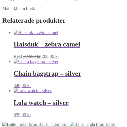
Mått: 3,8 cm brett.
Relaterade produkter
Halsduk – zebra camel
Det
Det
Rea!
399,00
kr
200,00
kr
ursprungliga
nuvarande
priset
priset
var:
är:
Chain bagstrap – silver
399,00 kr.
200,00 kr.
349,00
kr
Lola watch – silver
899,00
kr
Bälte - nitar brun
Bälte -