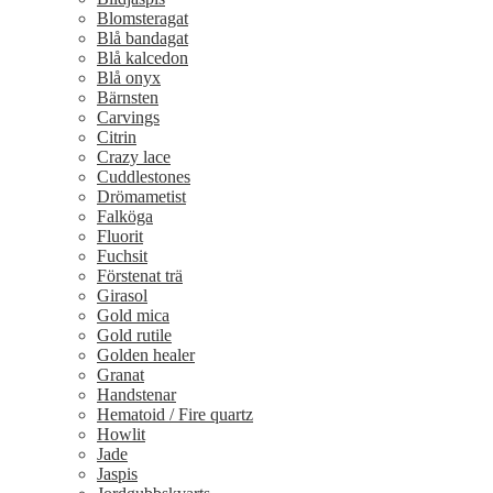
Blomsteragat
Blå bandagat
Blå kalcedon
Blå onyx
Bärnsten
Carvings
Citrin
Crazy lace
Cuddlestones
Drömametist
Falköga
Fluorit
Fuchsit
Förstenat trä
Girasol
Gold mica
Gold rutile
Golden healer
Granat
Handstenar
Hematoid / Fire quartz
Howlit
Jade
Jaspis