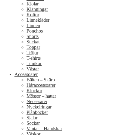
Kjolar
Klänningar
Koftor
Linnekläder
Linnen
Ponchos
Shorts
Stickat
Toppar
Tröjor
T-shirts
Tunikor
Västar
Accessoarer
Bälten – Skärp
Håraccessoarer
Klockor
Mössor – hattar
Necessärer
Nyckelringar
Plånböcker
Sjalar
Sockar
Vantar – Handskar
Väskor