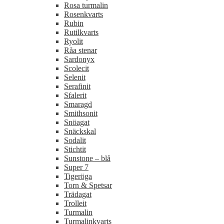
Rosa turmalin
Rosenkvarts
Rubin
Rutilkvarts
Ryolit
Råa stenar
Sardonyx
Scolecit
Selenit
Serafinit
Sfalerit
Smaragd
Smithsonit
Snöagat
Snäckskal
Sodalit
Stichtit
Sunstone – blå
Super 7
Tigeröga
Torn & Spetsar
Trädagat
Trolleit
Turmalin
Turmalinkvarts