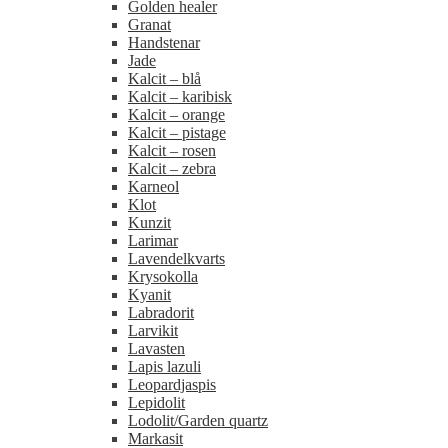
Golden healer
Granat
Handstenar
Jade
Kalcit – blå
Kalcit – karibisk
Kalcit – orange
Kalcit – pistage
Kalcit – rosen
Kalcit – zebra
Karneol
Klot
Kunzit
Larimar
Lavendelkvarts
Krysokolla
Kyanit
Labradorit
Larvikit
Lavasten
Lapis lazuli
Leopardjaspis
Lepidolit
Lodolit/Garden quartz
Markasit