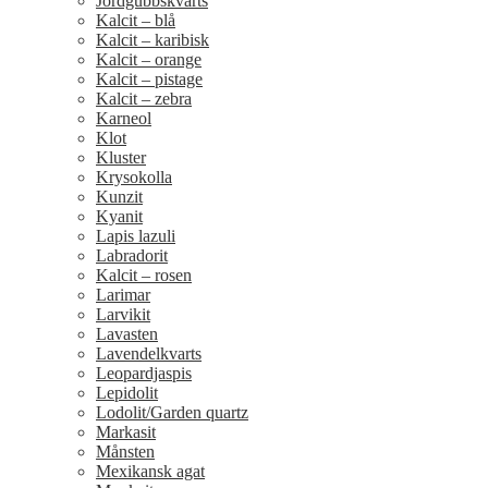
Jordgubbskvarts
Kalcit – blå
Kalcit – karibisk
Kalcit – orange
Kalcit – pistage
Kalcit – zebra
Karneol
Klot
Kluster
Krysokolla
Kunzit
Kyanit
Lapis lazuli
Labradorit
Kalcit – rosen
Larimar
Larvikit
Lavasten
Lavendelkvarts
Leopardjaspis
Lepidolit
Lodolit/Garden quartz
Markasit
Månsten
Mexikansk agat