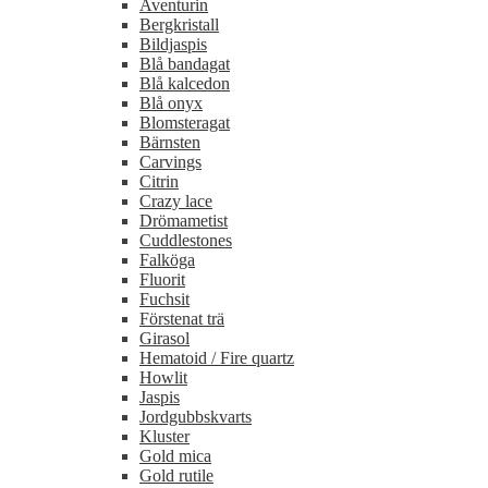
Aventurin
Bergkristall
Bildjaspis
Blå bandagat
Blå kalcedon
Blå onyx
Blomsteragat
Bärnsten
Carvings
Citrin
Crazy lace
Drömametist
Cuddlestones
Falköga
Fluorit
Fuchsit
Förstenat trä
Girasol
Hematoid / Fire quartz
Howlit
Jaspis
Jordgubbskvarts
Kluster
Gold mica
Gold rutile