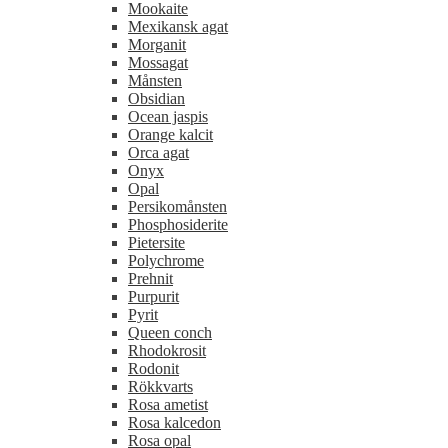
Mookaite
Mexikansk agat
Morganit
Mossagat
Månsten
Obsidian
Ocean jaspis
Orange kalcit
Orca agat
Onyx
Opal
Persikomånsten
Phosphosiderite
Pietersite
Polychrome
Prehnit
Purpurit
Pyrit
Queen conch
Rhodokrosit
Rodonit
Rökkvarts
Rosa ametist
Rosa kalcedon
Rosa opal