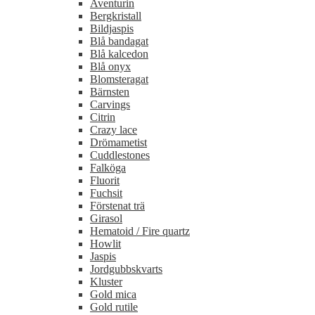
Aventurin
Bergkristall
Bildjaspis
Blå bandagat
Blå kalcedon
Blå onyx
Blomsteragat
Bärnsten
Carvings
Citrin
Crazy lace
Drömametist
Cuddlestones
Falköga
Fluorit
Fuchsit
Förstenat trä
Girasol
Hematoid / Fire quartz
Howlit
Jaspis
Jordgubbskvarts
Kluster
Gold mica
Gold rutile