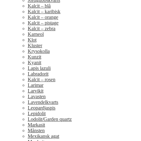
Jordgubbskvarts
Kalcit – blå
Kalcit – karibisk
Kalcit – orange
Kalcit – pistage
Kalcit – zebra
Karneol
Klot
Kluster
Krysokolla
Kunzit
Kyanit
Lapis lazuli
Labradorit
Kalcit – rosen
Larimar
Larvikit
Lavasten
Lavendelkvarts
Leopardjaspis
Lepidolit
Lodolit/Garden quartz
Markasit
Månsten
Mexikansk agat