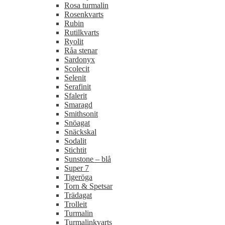
Rosa turmalin
Rosenkvarts
Rubin
Rutilkvarts
Ryolit
Råa stenar
Sardonyx
Scolecit
Selenit
Serafinit
Sfalerit
Smaragd
Smithsonit
Snöagat
Snäckskal
Sodalit
Stichtit
Sunstone – blå
Super 7
Tigeröga
Torn & Spetsar
Trädagat
Trolleit
Turmalin
Turmalinkvarts