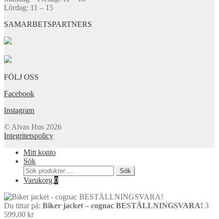
Lördag: 11 – 15
SAMARBETSPARTNERS
FÖLJ OSS
Facebook
Instagram
© Alvas Hus 2026
Integritetspolicy
Mitt konto
Sök
Sök
Sök
efter:
Varukorg
0
Du tittar på:
Biker jacket – cognac BESTÄLLNINGSVARA!
3
599,00
kr