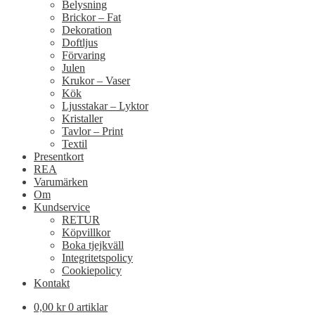
Belysning
Brickor – Fat
Dekoration
Doftljus
Förvaring
Julen
Krukor – Vaser
Kök
Ljusstakar – Lyktor
Kristaller
Tavlor – Print
Textil
Presentkort
REA
Varumärken
Om
Kundservice
RETUR
Köpvillkor
Boka tjejkväll
Integritetspolicy
Cookiepolicy
Kontakt
0,00
kr
0 artiklar