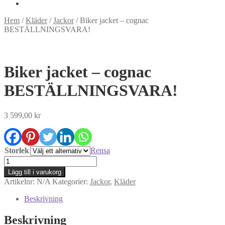
Hem
/
Kläder
/
Jackor
/
Biker jacket – cognac
BESTÄLLNINGSVARA!
Biker jacket – cognac
BESTÄLLNINGSVARA!
3 599,00
kr
Storlek
Rensa
Biker
jacket
Lägg till i varukorg
-
Artikelnr:
N/A
Kategorier:
Jackor
,
Kläder
cognac
BESTÄLLNINGSVARA!
Beskrivning
mängd
Beskrivning