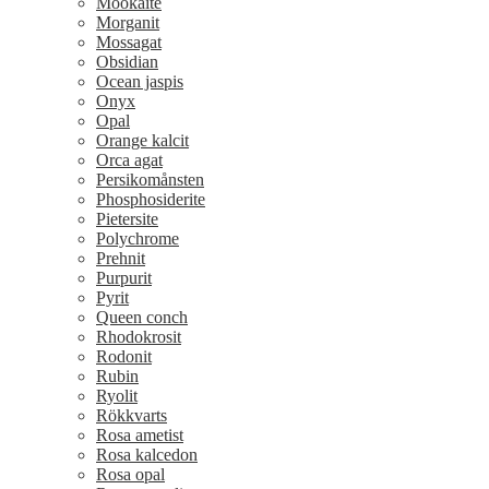
Mookaite
Morganit
Mossagat
Obsidian
Ocean jaspis
Onyx
Opal
Orange kalcit
Orca agat
Persikomånsten
Phosphosiderite
Pietersite
Polychrome
Prehnit
Purpurit
Pyrit
Queen conch
Rhodokrosit
Rodonit
Rubin
Ryolit
Rökkvarts
Rosa ametist
Rosa kalcedon
Rosa opal