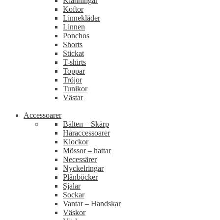
Klänningar
Koftor
Linnekläder
Linnen
Ponchos
Shorts
Stickat
T-shirts
Toppar
Tröjor
Tunikor
Västar
Accessoarer
Bälten – Skärp
Håraccessoarer
Klockor
Mössor – hattar
Necessärer
Nyckelringar
Plånböcker
Sjalar
Sockar
Vantar – Handskar
Väskor