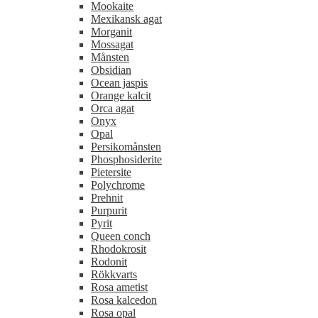
Mookaite
Mexikansk agat
Morganit
Mossagat
Månsten
Obsidian
Ocean jaspis
Orange kalcit
Orca agat
Onyx
Opal
Persikomånsten
Phosphosiderite
Pietersite
Polychrome
Prehnit
Purpurit
Pyrit
Queen conch
Rhodokrosit
Rodonit
Rökkvarts
Rosa ametist
Rosa kalcedon
Rosa opal