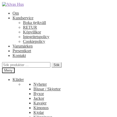
Hoppa
Hoppa
till
till
Om
navigering
innehåll
Kundservice
Boka tjejkväll
RETUR
Köpvillkor
Integritetspolicy
Cookiepolicy
Varumärken
Presentkort
Kontakt
Sök
Sök
efter:
Meny
Kläder
Nyheter
Blusar / Skjortor
Byxor
Jackor
Kavajer
Kimonos
Kjolar