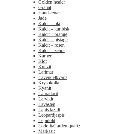
Golden healer
Granat
Handstenar
Jade
Kalcit – blå
Kalcit – karibisk
Kalcit – orange
Kalcit – pistage
Kalcit – rosen
Kalcit – zebra
Karneol
Klot
Kunzit
Larimar
Lavendelkvarts
Krysokolla
Kyanit
Labradorit
Larvikit
Lavasten
Lapis lazuli
Leopardjaspis
Lepidolit
Lodolit/Garden quartz
Markasit