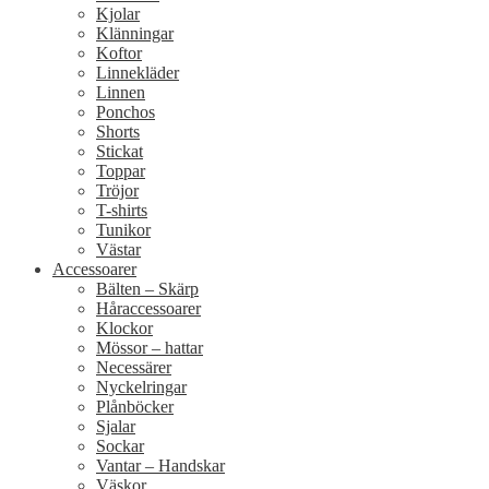
Kjolar
Klänningar
Koftor
Linnekläder
Linnen
Ponchos
Shorts
Stickat
Toppar
Tröjor
T-shirts
Tunikor
Västar
Accessoarer
Bälten – Skärp
Håraccessoarer
Klockor
Mössor – hattar
Necessärer
Nyckelringar
Plånböcker
Sjalar
Sockar
Vantar – Handskar
Väskor