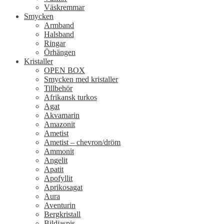
Väskremmar
Smycken
Armband
Halsband
Ringar
Örhängen
Kristaller
OPEN BOX
Smycken med kristaller
Tillbehör
Afrikansk turkos
Agat
Akvamarin
Amazonit
Ametist
Ametist – chevron/dröm
Ammonit
Angelit
Apatit
Apofyllit
Aprikosagat
Aura
Aventurin
Bergkristall
Bildjaspis