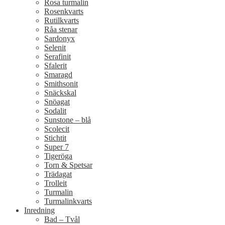
Rosa turmalin
Rosenkvarts
Rutilkvarts
Råa stenar
Sardonyx
Selenit
Serafinit
Sfalerit
Smaragd
Smithsonit
Snäckskal
Snöagat
Sodalit
Sunstone – blå
Scolecit
Stichtit
Super 7
Tigeröga
Torn & Spetsar
Trädagat
Trolleit
Turmalin
Turmalinkvarts
Inredning
Bad – Tvål