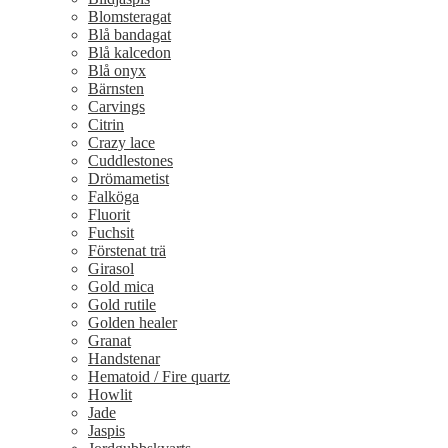
Blomsteragat
Blå bandagat
Blå kalcedon
Blå onyx
Bärnsten
Carvings
Citrin
Crazy lace
Cuddlestones
Drömametist
Falköga
Fluorit
Fuchsit
Förstenat trä
Girasol
Gold mica
Gold rutile
Golden healer
Granat
Handstenar
Hematoid / Fire quartz
Howlit
Jade
Jaspis