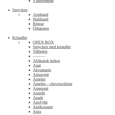
Väskremmar
Smycken
Armband
Halsband
Ringar
Örhängen
Kristaller
OPEN BOX
Smycken med kristaller
Tillbehör
———
Afrikansk turkos
Agat
Akvamarin
Amazonit
Ametist
Ametist – chevron/dröm
Ammonit
Angelit
Apatit
Apofyllit
Aprikosagat
Aura