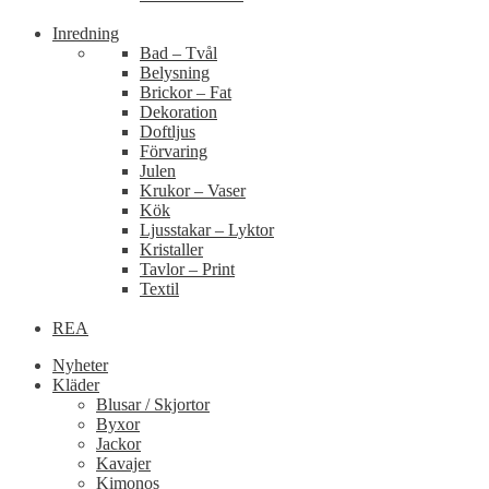
Inredning
Bad – Tvål
Belysning
Brickor – Fat
Dekoration
Doftljus
Förvaring
Julen
Krukor – Vaser
Kök
Ljusstakar – Lyktor
Kristaller
Tavlor – Print
Textil
REA
Nyheter
Kläder
Blusar / Skjortor
Byxor
Jackor
Kavajer
Kimonos