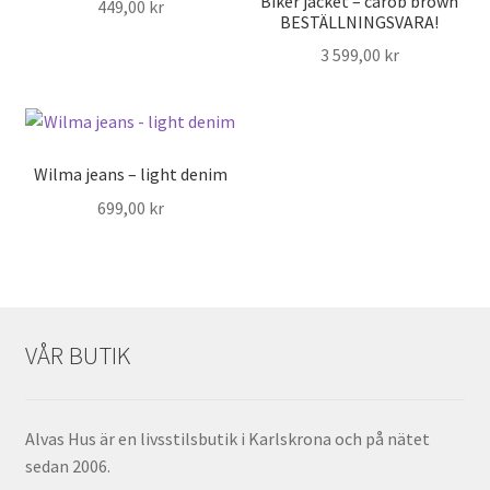
Biker jacket – carob brown
449,00
kr
BESTÄLLNINGSVARA!
3 599,00
kr
Wilma jeans – light denim
699,00
kr
VÅR BUTIK
Alvas Hus är en livsstilsbutik i Karlskrona och på nätet
sedan 2006.