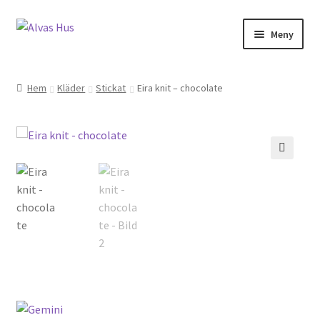
Hoppa
Hoppa
Meny
till
till
navigering
innehåll
Hem
Kläder
Stickat
Eira knit – chocolate
🔍