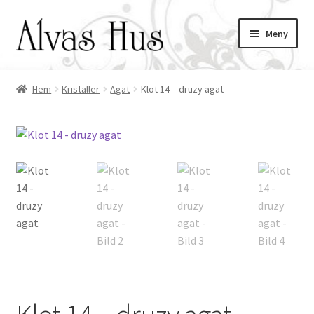
Hoppa
Hoppa
Meny
till
till
navigering
innehåll
Hem
Kristaller
Agat
Klot 14 – druzy agat
ndera
ermeny
ndera
ermeny
ndera
ermeny
ndera
ermeny
ndera
ermeny