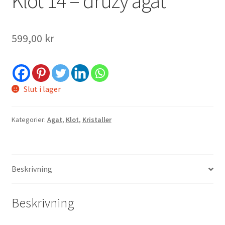
Klot 14 – druzy agat
599,00
kr
ndera
Slut i lager
ermeny
Kategorier:
Agat
,
Klot
,
Kristaller
Beskrivning
Beskrivning