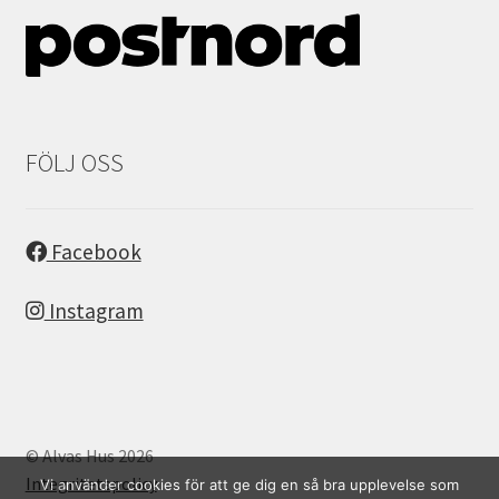
FÖLJ OSS
Facebook
Instagram
© Alvas Hus 2026
Integritetspolicy
Vi använder cookies för att ge dig en så bra upplevelse som