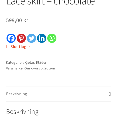
Lace skirt – chocolate
599,00
kr
ndera
Slut i lager
ermeny
Kategorier:
Kjolar
,
Kläder
Varumärke:
Our own collection
Beskrivning
Beskrivning