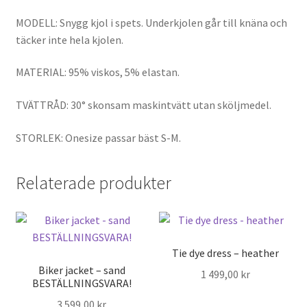
MODELL: Snygg kjol i spets. Underkjolen går till knäna och
täcker inte hela kjolen.
MATERIAL: 95% viskos, 5% elastan.
TVÄTTRÅD: 30° skonsam maskintvätt utan sköljmedel.
STORLEK: Onesize passar bäst S-M.
Relaterade produkter
Tie dye dress – heather
Biker jacket – sand
1 499,00
kr
BESTÄLLNINGSVARA!
3 599,00
kr