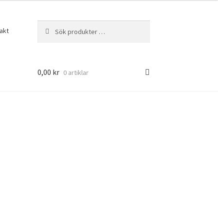
Sök
Sök
akt
efter:
0,00
kr
0 artiklar