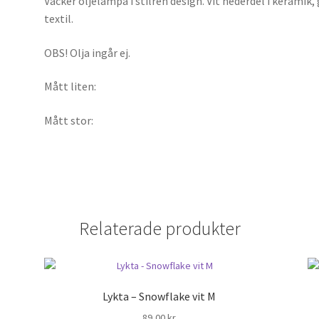
Vacker oljelampa i stilren design. Vit nederdel i keramik,
textil.
OBS! Olja ingår ej.
Mått liten:
Mått stor:
Relaterade produkter
Lykta – Snowflake vit M
89,00
kr