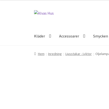
Hoppa
Hoppa
till
till
navigering
innehåll
Kläder
Accessoarer
Smycken
Hem
Inredning
Ljusstakar - Lyktor
Oljelampa