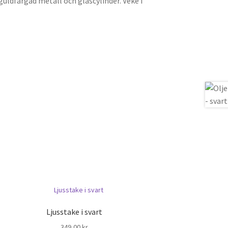
 guldfärgad metall och glascylinder. Veke i
Ljusstake i svart
349,00
kr