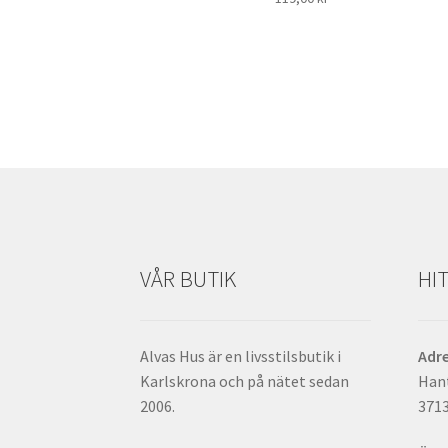
VÅR BUTIK
HIT
Alvas Hus är en livsstilsbutik i
Adr
Karlskrona och på nätet sedan
Han
2006.
371