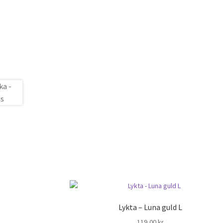
Lykta – Luna guld L
119,00
kr