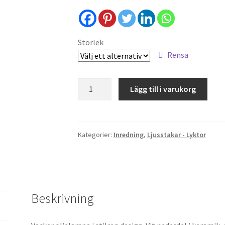
Storlek
Rensa
Oljelampa
Lägg till i varukorg
-
vit
mängd
Kategorier:
Inredning
,
Ljusstakar - Lyktor
Beskrivning