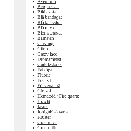
Aventurin
Bergkristall
Bildjaspis
Blå bandagat
Blå kalcedon
Blå onyx
Blomsteragat
Bärnsten
Carvings
Citrin
Crazy lace
Drömametist
Cuddlestones
Falköga
Fluorit
Fuchsit
Förstenat trä
Girasol
Hematoid / Fire quartz
Howlit
Jaspis
Jordgubbskvarts
Kluster
Gold mica
Gold rutile