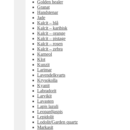
Golden healer
Granat
Handstenar
Jade
Kalcit – blå
Kalcit – karibisk
Kalcit – orange
Kalcit – pistage
Kalcit – rosen
Kalcit – zebra
Karneol
Klot
Kunzit
Larimar
Lavendelkvarts
Krysokolla
Kyanit
Labradorit
Larvikit
Lavasten
Lapis lazuli
Leopardjaspis
Lepidolit
Lodolit/Garden quartz
Markasit