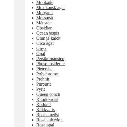
Mookaite
Mexikansk agat
Morganit
Mossagat
Månsten
Obsidian
Ocean jaspis
Orange kalcit
Orca agat
Onyx
Opal
Persikomånsten
Phosphosiderite
Pietersite
Polychrome
Prehnit
Purpurit
Pyrit
Queen conch
Rhodokrosit
Rodonit
Rökkvarts
Rosa ametist
Rosa kalcedon
Rosa opal