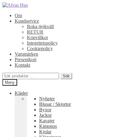
Hoppa
Hoppa
till
till
Om
navigering
innehåll
Kundservice
Boka tjejkväll
RETUR
Köpvillkor
Integritetspolicy
Cookiepolicy
Varumärken
Presentkort
Kontakt
Sök
Sök
efter:
Meny
Kläder
Nyheter
Blusar / Skjortor
Byxor
Jackor
Kavajer
Kimonos
Kjolar