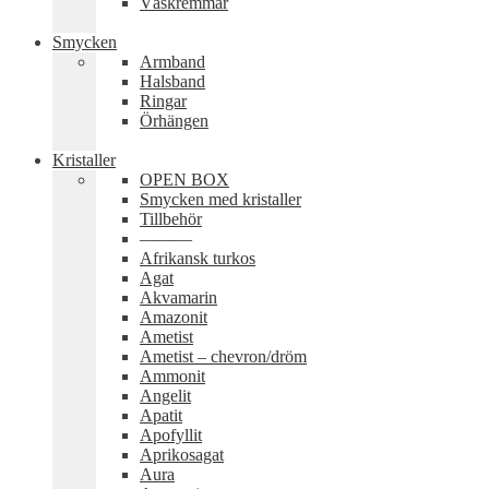
Väskremmar
Smycken
Armband
Halsband
Ringar
Örhängen
Kristaller
OPEN BOX
Smycken med kristaller
Tillbehör
———
Afrikansk turkos
Agat
Akvamarin
Amazonit
Ametist
Ametist – chevron/dröm
Ammonit
Angelit
Apatit
Apofyllit
Aprikosagat
Aura