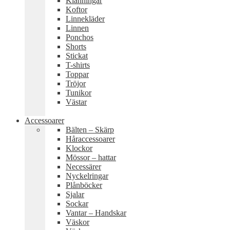
Klänningar
Koftor
Linnekläder
Linnen
Ponchos
Shorts
Stickat
T-shirts
Toppar
Tröjor
Tunikor
Västar
Accessoarer
Bälten – Skärp
Håraccessoarer
Klockor
Mössor – hattar
Necessärer
Nyckelringar
Plånböcker
Sjalar
Sockar
Vantar – Handskar
Väskor