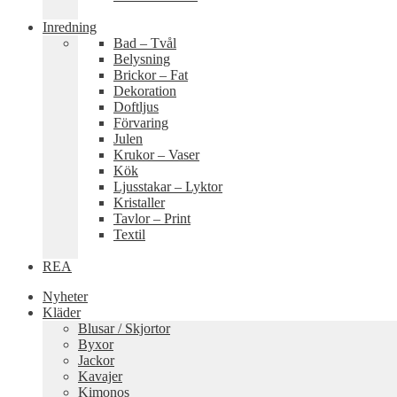
Inredning
Bad – Tvål
Belysning
Brickor – Fat
Dekoration
Doftljus
Förvaring
Julen
Krukor – Vaser
Kök
Ljusstakar – Lyktor
Kristaller
Tavlor – Print
Textil
REA
Nyheter
Kläder
Blusar / Skjortor
Byxor
Jackor
Kavajer
Kimonos