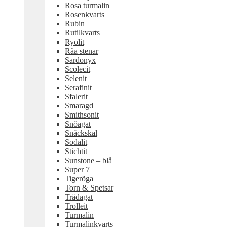
Rosa turmalin
Rosenkvarts
Rubin
Rutilkvarts
Ryolit
Råa stenar
Sardonyx
Scolecit
Selenit
Serafinit
Sfalerit
Smaragd
Smithsonit
Snöagat
Snäckskal
Sodalit
Stichtit
Sunstone – blå
Super 7
Tigeröga
Torn & Spetsar
Trädagat
Trolleit
Turmalin
Turmalinkvarts