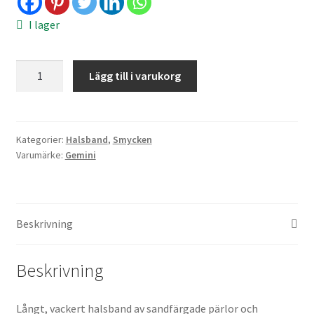
I lager
Pearl
Lägg till i varukorg
necklace
-
sand
mängd
Kategorier:
Halsband
,
Smycken
Varumärke:
Gemini
Beskrivning
Beskrivning
Långt, vackert halsband av sandfärgade pärlor och