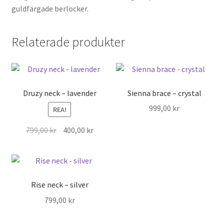
guldfärgade berlocker.
Relaterade produkter
Druzy neck – lavender
Sienna brace – crystal
999,00
kr
REA!
Det
Det
799,00
kr
400,00
kr
ursprungliga
nuvarande
priset
priset
var:
är:
799,00 kr.
400,00 kr.
Rise neck – silver
799,00
kr