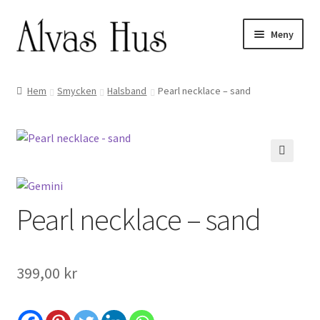
Hoppa
Hoppa
Meny
till
till
navigering
innehåll
Hem
Smycken
Halsband
Pearl necklace – sand
🔍
Pearl necklace – sand
399,00
kr