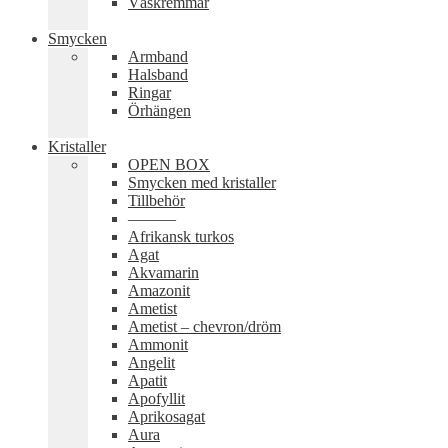
Väskremmar
Smycken
Armband
Halsband
Ringar
Örhängen
Kristaller
OPEN BOX
Smycken med kristaller
Tillbehör
———
Afrikansk turkos
Agat
Akvamarin
Amazonit
Ametist
Ametist – chevron/dröm
Ammonit
Angelit
Apatit
Apofyllit
Aprikosagat
Aura