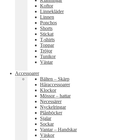
Klänningar
Koftor
Linnekläder
Linnen
Ponchos
Shorts
Stickat
T-shirts
Toppar
Tröjor
Tunikor
Västar
Accessoarer
Bälten – Skärp
Håraccessoarer
Klockor
Mössor – hattar
Necessärer
Nyckelringar
Plånböcker
Sjalar
Sockar
Vantar – Handskar
Väskor