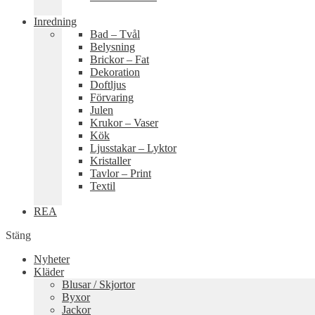
Inredning
Bad – Tvål
Belysning
Brickor – Fat
Dekoration
Doftljus
Förvaring
Julen
Krukor – Vaser
Kök
Ljusstakar – Lyktor
Kristaller
Tavlor – Print
Textil
REA
Stäng
Nyheter
Kläder
Blusar / Skjortor
Byxor
Jackor