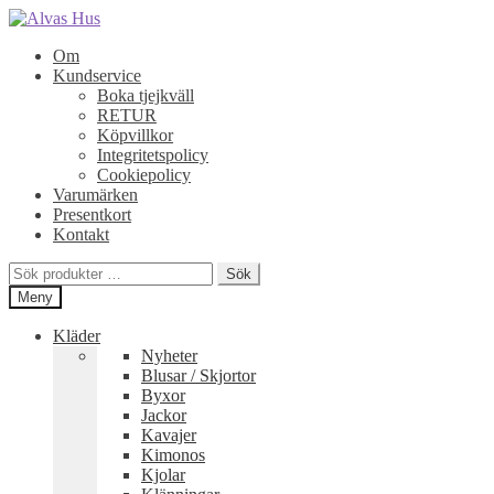
Hoppa
Hoppa
till
till
Om
navigering
innehåll
Kundservice
Boka tjejkväll
RETUR
Köpvillkor
Integritetspolicy
Cookiepolicy
Varumärken
Presentkort
Kontakt
Sök
Sök
efter:
Meny
Kläder
Nyheter
Blusar / Skjortor
Byxor
Jackor
Kavajer
Kimonos
Kjolar