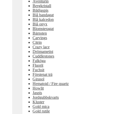
Aventurin
Bergkristall
Bildjaspis
Blå bandagat
Blå kalcedon
Blå onyx
Blomsteragat
Bärnsten
Carvings
Citrin
Crazy lace
Drömametist
Cuddlestones
Falköga
Fluorit
Fuchsit
Förstenat trä
Girasol
Hematoid / Fire quartz
Howlit
Jaspis
Jordgubbskvarts
Kluster
Gold mica
Gold rutile