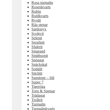
Rosa turmalin
Rosenkvarts
Rubin
Rutilkvarts
Ryolit
Råa stenar
Sardonyx
Scolecit
Selenit
Serafinit
Sfalerit
Smaragd
Smithsonit
Snöagat
Snäckskal
Sodalit
Stichtit
Sunstone – blå
Super 7
Tigeröga
Torn & Spetsar
Trädagat
Trolleit
Turmalin
Turmalinkvarts