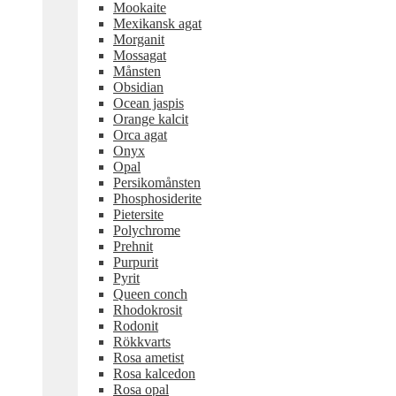
Mookaite
Mexikansk agat
Morganit
Mossagat
Månsten
Obsidian
Ocean jaspis
Orange kalcit
Orca agat
Onyx
Opal
Persikomånsten
Phosphosiderite
Pietersite
Polychrome
Prehnit
Purpurit
Pyrit
Queen conch
Rhodokrosit
Rodonit
Rökkvarts
Rosa ametist
Rosa kalcedon
Rosa opal