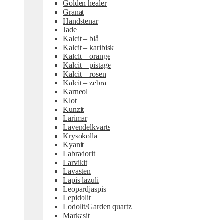
Golden healer
Granat
Handstenar
Jade
Kalcit – blå
Kalcit – karibisk
Kalcit – orange
Kalcit – pistage
Kalcit – rosen
Kalcit – zebra
Karneol
Klot
Kunzit
Larimar
Lavendelkvarts
Krysokolla
Kyanit
Labradorit
Larvikit
Lavasten
Lapis lazuli
Leopardjaspis
Lepidolit
Lodolit/Garden quartz
Markasit